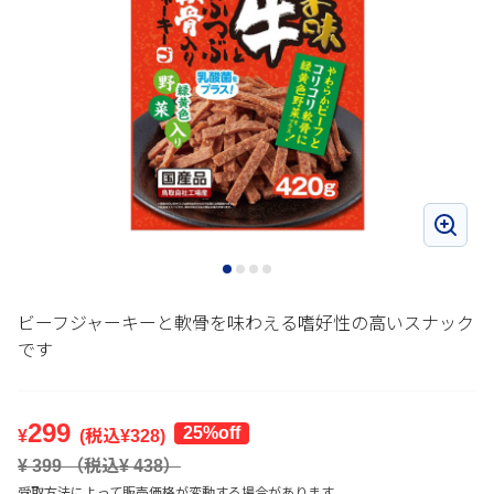
ビーフジャーキーと軟骨を味わえる嗜好性の高いスナック
です
299
25%off
¥
(税込¥
328
)
¥
399
（税込¥
438
）
受取方法によって販売価格が変動する場合があります。