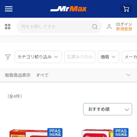
ログイン
新規登録
瓶詰
カテゴリ絞り込み
在庫ありのみ
価格
メー
取扱商品表示
すべて
（全4件）
おすすめ順