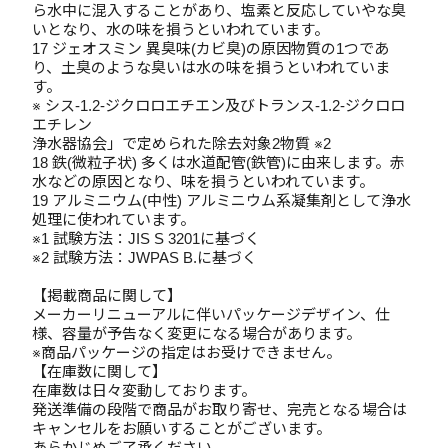
ら水中に混入することがあり、塩素と反応していやな臭
いとなり、水の味を損うといわれています。
17 ジェオスミン 異臭味(カビ臭)の原因物質の1つであ
り、土臭のような臭いは水の味を損うといわれていま
す。
※ シス-1.2-ジクロロエチエン及びトランス-1.2-ジクロロ
エチレン
浄水器協会」で定められた除去対象2物質 ※2
18 鉄(微粒子状) 多くは水道配管(鉄管)に由来します。赤
水などの原因となり、味を損うといわれています。
19 アルミニウム(中性) アルミニウム系凝集剤として浄水
処理に使われています。
※1 試験方法：JIS S 3201に基づく
※2 試験方法：JWPAS B.に基づく
【掲載商品に関して】
メーカーリニューアルに伴いパッケージデザイン、仕
様、容量が予告なく変更になる場合があります。
※商品パッケージの指定はお受けできません。
【在庫数に関して】
在庫数は日々変動しております。
発送準備の段階で商品がお取り寄せ、完売となる場合は
キャンセルをお願いすることがございます。
あらかじめご了承ください。