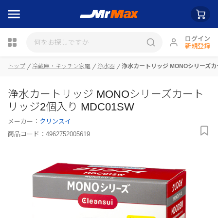
ログイン
新規登録
トップ
冷蔵庫・キッチン家電
浄水器
浄水カートリッジ MONOシリーズカー
瓶詰
浄水カートリッジ MONOシリーズカート
リッジ2個入り MDC01SW
メーカー：
クリンスイ
商品コード：
4962752005619