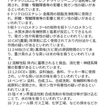
7 テトラクロロエチレン ドライクリーニング溶剤等に使
用され、肝臓・腎臓障害等の影響と発ガン性の疑いがあ
るといわれています。
8 トリクロロエチレン 金属用の脱脂洗浄剤等に使用さ
れ、肝臓・腎臓障害等の影響と発ガン性の疑いがあると
いわれています。
9 総トリハロメタン 3～6の総称を総トリハロメタンと
し、水質水源の有機物質と塩素が反応してできるもの
で、発ガン性や有害性の疑いがあるといわれています。
10 CAT(農薬) 除草剤に広く使用されており内分泌かく乱
作用の疑いがあるといわれています。
11 2-MIB(カビ臭) 異臭味(カビ臭)の原因物質の1つであ
り、墨汁臭のような臭いは水の味を損うといわれていま
す。
12 溶解性鉛 体内に蓄積されると貧血、消化管・神経系障
害の影響があるといわれています。
13 1,2-DCE※ 溶剤、染料抽出、香料、ラッカー等に使用
され、いやな臭いは水の味を損うといわれています。
14 ベンゼン 染料、合成ゴム、合成洗剤、有機顔料等の合
成原料に使用され、発ガン性や有害性の疑いがあるとい
われています。
15 陰イオン界面活性剤 合成洗剤の有効成分等が溶け込む
ことで、水の味を損うといわれています。
16 フェノール類 ガス工場、化学工場、などの排水などか