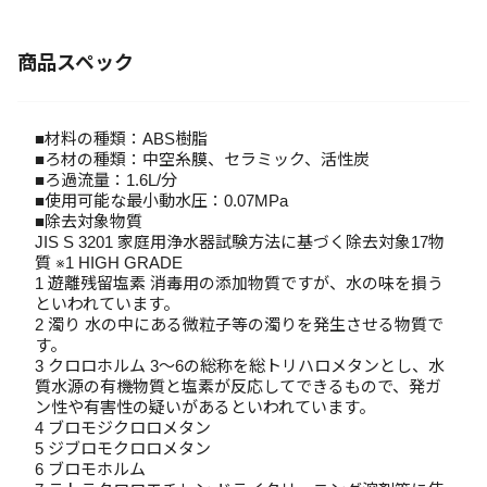
商品スペック
■材料の種類：ABS樹脂
■ろ材の種類：中空糸膜、セラミック、活性炭
■ろ過流量：1.6L/分
■使用可能な最小動水圧：0.07MPa
■除去対象物質
JIS S 3201 家庭用浄水器試験方法に基づく除去対象17物
質 ※1 HIGH GRADE
1 遊離残留塩素 消毒用の添加物質ですが、水の味を損う
といわれています。
2 濁り 水の中にある微粒子等の濁りを発生させる物質で
す。
3 クロロホルム 3～6の総称を総トリハロメタンとし、水
質水源の有機物質と塩素が反応してできるもので、発ガ
ン性や有害性の疑いがあるといわれています。
4 ブロモジクロロメタン
5 ジブロモクロロメタン
6 ブロモホルム