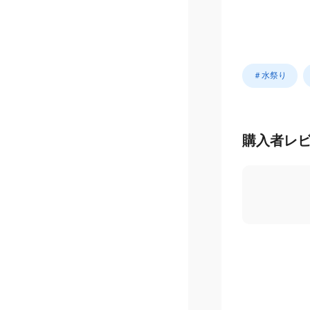
＃水祭り
購入者レ
5.0
/ 5
星
5
つ
星
4
つ