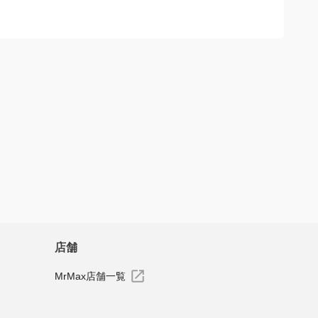
ます、コスパも良いです
すべてのレビューを見る
店舗
MrMax店舗一覧