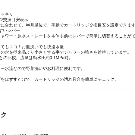
スッキリ
ジ交換目安表示
量に合わせて、半月単位で、手動でカートリッジ交換目安を設定できます
すいレバー
シャワー・原水ストレートを本体手前のレバーで簡単に切替えることが
ってもエコ！お皿洗いでも快適水量！
ーの穴を従来品より小さくする事でシャワーの強さを維持しています。
との比較。流量は動水圧約0.1MPa時。
ワー水流なので野菜洗いやお料理に便利です。
プをはずすだけで、カートリッジの汚れ具合を簡単にチェック。
ック