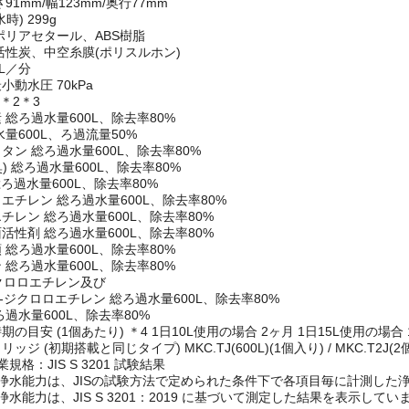
91mm/幅123mm/奥行77mm
時) 299g
ポリアセタール、ABS樹脂
活性炭、中空糸膜(ポリスルホン)
0L／分
動水圧 70kPa
＊2＊3
 総ろ過水量600L、除去率80%
量600L、ろ過流量50%
タン 総ろ過水量600L、除去率80%
ビ臭) 総ろ過水量600L、除去率80%
 総ろ過水量600L、除去率80%
エチレン 総ろ過水量600L、除去率80%
チレン 総ろ過水量600L、除去率80%
活性剤 総ろ過水量600L、除去率80%
 総ろ過水量600L、除去率80%
 総ろ過水量600L、除去率80%
ジクロロエチレン及び
2-ジクロロエチレン 総ろ過水量600L、除去率80%
過水量600L、除去率80%
の目安 (1個あたり) ＊4 1日10L使用の場合 2ヶ月 1日15L使用の場合
ジ (初期搭載と同じタイプ) MKC.TJ(600L)(1個入り) / MKC.T2J(2
規格：JIS S 3201 試験結果
浄水能力は、JISの試験方法で定められた条件下で各項目毎に計測した