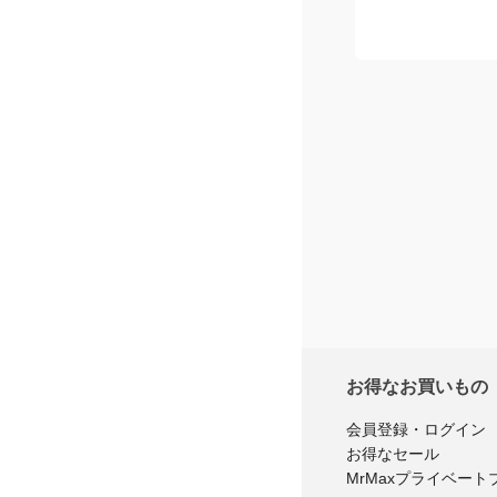
星
3
つ
星
2
つ
星
1
つ
※商品購
レ
お得なお買いもの
会員登録・ログイン
お得なセール
MrMaxプライベート