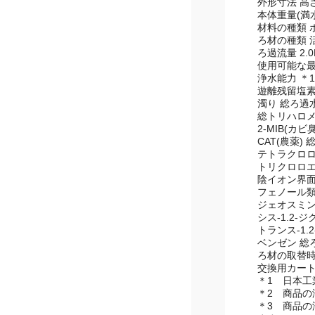
外形寸法 高さ
本体重量(満水
材料の種類 
ろ材の種類 
ろ過流量 2.
使用可能な最小
浄水能力 ＊1
遊離残留塩素
濁り 総ろ過水
総トリハロメ
2-MIB(カ
CAT(農薬)
テトラクロロ
トリクロロエ
陰イオン界面
フェノール類
ジェオスミン
シス-1.2-
トランス-1.
ベンゼン 総ろ
ろ材の取替時期
交換用カートリッ
＊1 日本工業
＊2 商品の