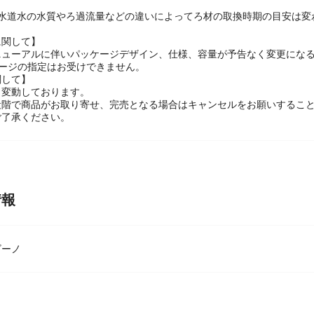
浄水能力は、JIS S 3201：2019 に基づいて測定した結果を表示
の水道水の水質やろ過流量などの違いによってろ材の取換時期の目安は変
に関して】
ニューアルに伴いパッケージデザイン、仕様、容量が予告なく変更になる
ケージの指定はお受けできません。
関して】
々変動しております。
段階で商品がお取り寄せ、完売となる場合はキャンセルをお願いするこ
ご了承ください。
情報
ビーノ