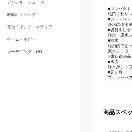
ペット用品
■コンパクト
蛇口まわり
アパレル・シューズ
■カートリッ
浄水の使用
腕時計・バッグ
■切替えしや
浄水・原水
電池・インク・メディア
■節水
経済的でと
原水シャワ
ゲーム・ホビー
※東レ従来品
■水流
ガーデニング・DIY
浄水がシャ
■見え窓
プルキャッ
商品スペ