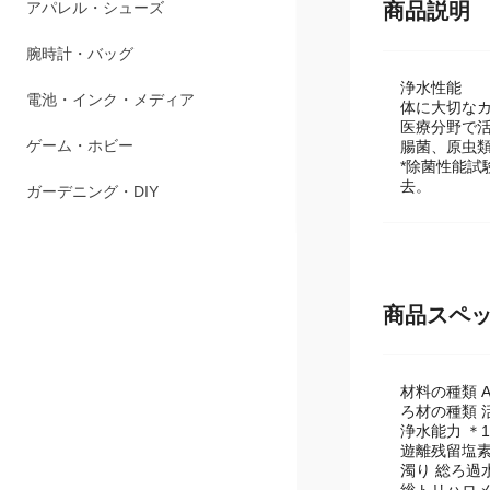
ペット用品
商品説明
アパレル・シューズ
腕時計・バッグ
浄水性能
体に大切な
医療分野で
電池・インク・メディア
腸菌、原虫
*除菌性能試
ゲーム・ホビー
去。
ガーデニング・DIY
商品スペ
材料の種類 
ろ材の種類 
浄水能力 ＊1
遊離残留塩素