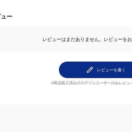
ビュー
.0
最新レビュ
2件のレビュー
2
安い
0
ももじょじ
0
色々検索して、
0
はどれも同じな
0
レビューを書く