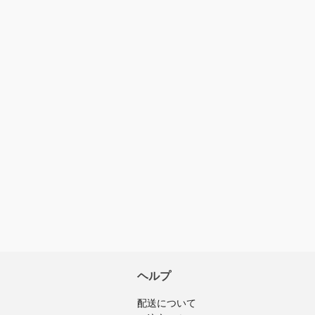
我が家はこれ
ちゃーりー
入済みのログインユーザーのみ
ビューを投稿できます
以前は他店ネッ
いた所でこちら
頼してます。
時々価格も値下
ヘルプ