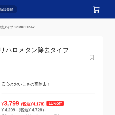
新規登録
プ 3P MKC.T2J-Z
ハロメタン除去タイプ 3P
安心とおいしさの高除去！
3,799
11%off
¥
(税込¥
4,178
)
¥
4,299
（税込¥
4,728
）