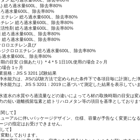
量600L、ろ過流量50%
タン 総ろ過水量600L、除去率80%
ビ臭) 総ろ過水量600L、除去率80%
 総ろ過水量600L、除去率80%
エチレン 総ろ過水量600L、除去率80%
チレン 総ろ過水量600L、除去率80%
活性剤 総ろ過水量600L、除去率80%
 総ろ過水量600L、除去率80%
 総ろ過水量600L、除去率80%
ジクロロエチレン及び
2-ジクロロエチレン 総ろ過水量600L、除去率80%
過水量600L、除去率80%
の目安 (1個あたり) ＊4＊5 1日10L使用の場合 2ヶ月
の場合 1ヶ月
規格：JIS S 3201 試験結果
浄水能力は、JISの試験方法で定められた条件下で各項目毎に計測した
浄水能力は、JIS S 3201：2019 に基づいて測定した結果を表示
の水道水の水質やろ過流量などの違いによってろ材の取換時期の目安は変
能力の短い遊離残留塩素と総トリハロメタン等の項目を基準としておりま
に関して】
ニューアルに伴いパッケージデザイン、仕様、容量が予告なく変更になる
ケージの指定はお受けできません。
関して】