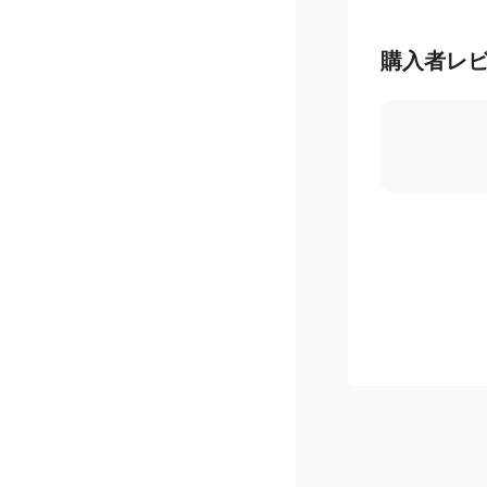
購入者レ
5.0
/ 5
星
5
つ
星
4
つ
星
3
つ
星
2
つ
星
1
つ