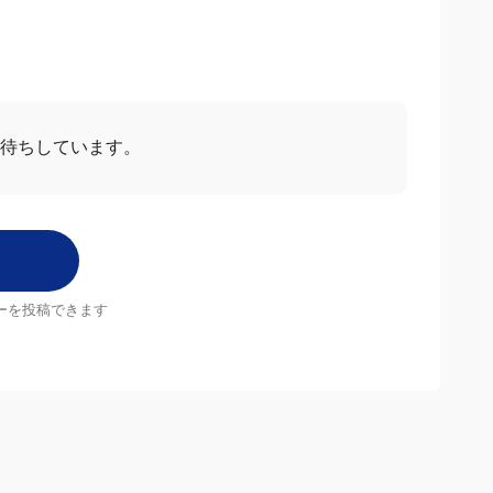
ー
すべて見る
2026/03/07
5.0
さん
こちらが１番安かったしクーポンも使えてお得でした。商品
ので安いと助かります。
2026/01/16
5.0