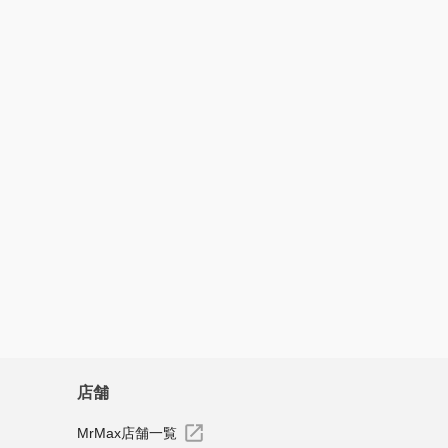
がベスト
さん
トで購入してましたが、なんとなくもちが悪く不審で探して
の店舗で発見し、使用感は良くて安定して浄水が出るので信
げしてくれるのでありがたいです。
すべてのレビューを見る
店舗