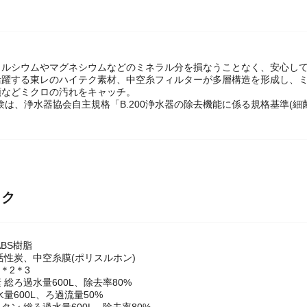
カルシウムやマグネシウムなどのミネラル分を損なうことなく、安心し
活躍する東レのハイテク素材、中空糸フィルターが多層構造を形成し、
類などミクロの汚れをキャッチ。
験は、浄水器協会自主規格「B.200浄水器の除去機能に係る規格基準(細
ック
ABS樹脂
活性炭、中空糸膜(ポリスルホン)
＊2＊3
 総ろ過水量600L、除去率80%