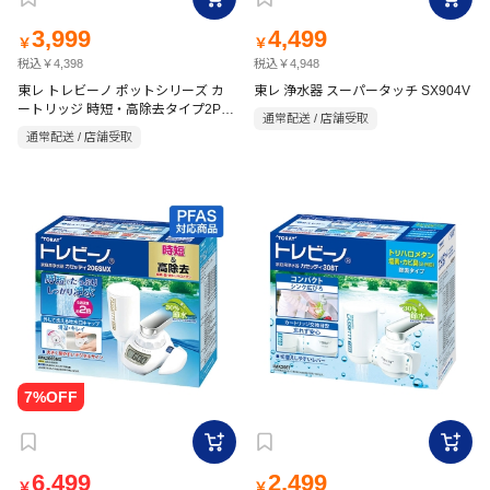
3,999
4,499
￥
￥
税込￥4,398
税込￥4,948
東レ トレビーノ ポットシリーズ カ
東レ 浄水器 スーパータッチ SX904V
ートリッジ 時短・高除去タイプ2P
通常配送 / 店舗受取
PTC-SV2J
通常配送 / 店舗受取
6,499
2,499
￥
￥