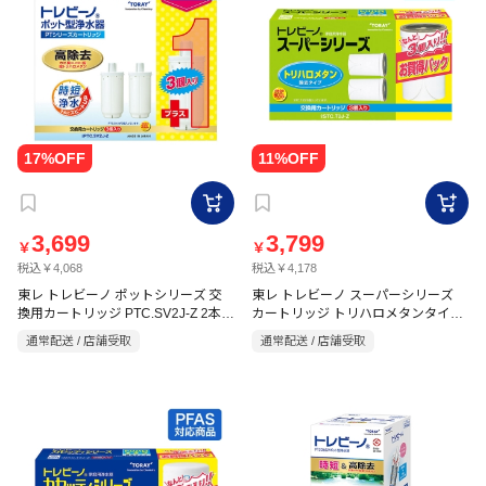
3,699
3,799
￥
￥
税込￥4,068
税込￥4,178
東レ トレビーノ ポットシリーズ 交
東レ トレビーノ スーパーシリーズ
換用カートリッジ PTC.SV2J-Z 2本＋
カートリッジ トリハロメタンタイプ
3P STC.T2J-Z
1本付
通常配送 / 店舗受取
通常配送 / 店舗受取