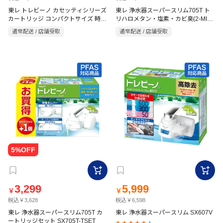
東レ トレビーノ カセッティシリーズ
東レ 浄水器スーパースリム705T ト
カートリッジ コンパクトサイズ 時短
リハロメタン・塩素・カビ臭(2-MIB)
&高除去タイプ 2P MKC.SMX2
除去タイプ SX705T
通常配送 / 店舗受取
通常配送 / 店舗受取
3,299
5,999
￥
￥
税込￥3,628
税込￥6,598
東レ 浄水器スーパースリム705T カ
東レ 浄水器スーパースリム SX607V
ートリッジセット SX705T-TSET