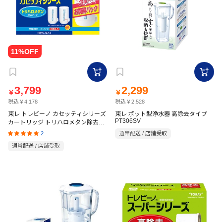
3,799
2,299
￥
￥
税込￥4,178
税込￥2,528
東レ トレビーノ カセッティシリーズ
東レ ポット型浄水器 高除去タイプ
PT306SV
カートリッジ トリハロメタン除去タ
イプ 3P MKC.T2J-Z
2
通常配送 / 店舗受取
通常配送 / 店舗受取