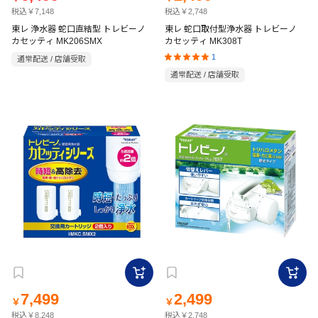
税込￥7,148
税込￥2,748
東レ 浄水器 蛇口直結型 トレビーノ
東レ 蛇口取付型浄水器 トレビーノ
カセッティ MK206SMX
カセッティ MK308T
1
通常配送 / 店舗受取
通常配送 / 店舗受取
7,499
2,499
￥
￥
税込￥8,248
税込￥2,748