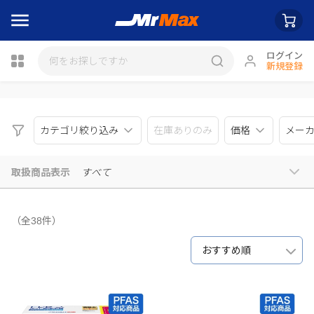
ログイン
新規登録
瓶詰
カテゴリ絞り込み
在庫ありのみ
価格
メー
取扱商品表示
すべて
（全38件）
おすすめ順