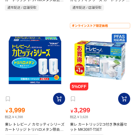
カートリッジ トリハロメタン除去タ
カセッティシリーズ カートリッジ 高
イプ2P STC.T2J
除去タイプ MKC.XJ
通常配送 / 店舗受取
通常配送 / 店舗受取
オンラインストア限定価格
3,999
3,299
￥
￥
税込￥4,398
税込￥3,628
東レ トレビーノ カセッティシリーズ
東レ カートリッジ2コ付き浄水器セ
カートリッジ トリハロメタン除去タ
ット MK308T-TSET
イプ2P MKC.T2J