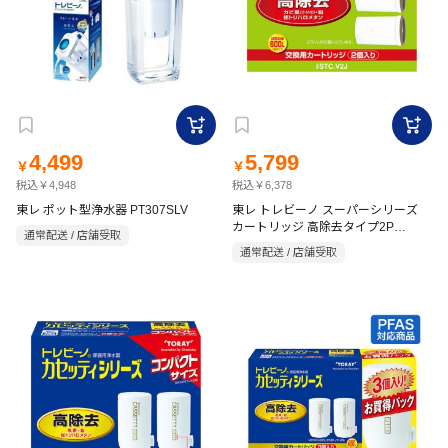
4,499
5,799
￥
￥
税込￥4,948
税込￥6,378
東レ ポット型浄水器 PT307SLV
東レ トレビーノ スーパーシリーズ
カートリッジ 高除去タイプ2P
通常配送 / 店舗受取
STC.V2J
通常配送 / 店舗受取