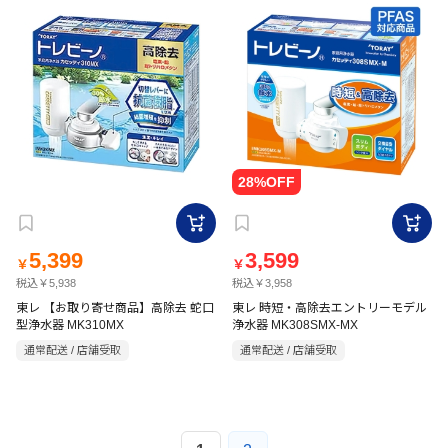
5,399
3,599
￥
￥
税込￥5,938
税込￥3,958
東レ 【お取り寄せ商品】高除去 蛇口
東レ 時短・高除去エントリーモデル
型浄水器 MK310MX
浄水器 MK308SMX-MX
通常配送 / 店舗受取
通常配送 / 店舗受取