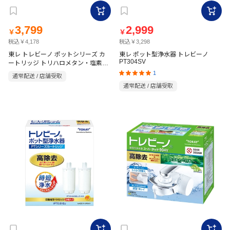
3,799
2,999
￥
￥
税込￥4,178
税込￥3,298
東レ トレビーノ ポットシリーズ カ
東レ ポット型浄水器 トレビーノ
PT304SV
ートリッジ トリハロメタン・塩素・
カビ臭(2-MIB)除去タイプ 3P PTC-
1
通常配送 / 店舗受取
F3J
通常配送 / 店舗受取