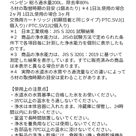
ベンゼン 総ろ過水量200L、除去率80%
ろ材の取替時期の目安 (1個あたり) ＊4 1日3L使用の場合
2ヶ月 1日2L使用の場合 3ヶ月
交換用カートリッジ (初期搭載と同じタイプ) PTC.SVJ(1
個入り) / PTC.SV2J(2個入り)
＊1 日本工業規格：JIS S 3201 試験結果
＊2 商品の浄水能力は、JISの試験方法で定められた条
件下で各項目毎に計測した浄水能力を個別に表示したも
のです。
＊3 商品の浄水能力は、JIS S 3201：2019 に基づいて
測定した結果を表示しています。すでに販売済みの商品
は本表示と異なる場合があります。
＊4 実際の水道水の水質やろ過流量などの違いによって
ろ材の取換時期の目安は変わることがあります。
【使用上の注意点】
・水道水の水質基準に合格した水をお使いください。
・35℃以上の温水をろ過しないでください。
・浄水は本体容器に入れたまま、冷蔵庫に保管し、24時
間以内にお使いください。
・室温で長時間放置しないでください。
・浄水を養魚用などには使用しないでください。
・各部品を70℃以上の温水に浸けないでください。
・本製品の洗浄・乾燥には、食器洗い機・食器乾燥機を