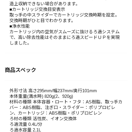
造上収納できない場合があります。
■カートリッジ交換目安表示
取っ手の中スライダーでカートリッジ交換時期を設定。
交換時期がひと目でわかります。
■浄水性能
カートリッジ内の空気がスムーズに抜けるろ過システム
で、高い除去性能はそのままにろ過スピードＵＰを実現
しました。
商品スペック
外形寸法 高さ295mm/幅237mm/奥行101mm
本体重量(満水時) 820g(2、920g)
材料の種類 本体容器・ロート・フタ：AS樹脂、取っ手カ
バー：ABS樹脂、注ぎ口・スライダー：ポリプロピレ
ン、カートリッジ：ABS樹脂・ポリプロピレン
ろ材の種類 活性炭、イオン交換体
ろ過流量 0.4L/分
ろ過水容量 2.1L