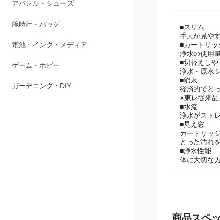
商品説明
ペット用品
アパレル・シューズ
■スリム
手元が見や
■カートリッ
腕時計・バッグ
浄水の使用量
■切替えしや
電池・インク・メディア
浄水・原水
■節水
経済的でと
ゲーム・ホビー
※東レ従来品
■水流
ガーデニング・DIY
浄水がスト
■見え窓
カートリッ
とった汚れ
■浄水性能
体に大切な