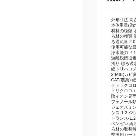
商品スペ
外形寸法 高さ
本体重量(満水
材料の種類 
ろ材の種類 
ろ過流量 2.
使用可能な最小
浄水能力 ＊1
遊離残留塩素
濁り 総ろ過水
総トリハロメ
2-MIB(カ
CAT(農薬)
テトラクロロ
トリクロロエ
陰イオン界面
フェノール類
ジェオスミン
シス-1.2-
トランス-1.
ベンゼン 総ろ
ろ材の取替時期