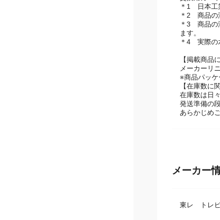
交換用カートリッ
＊1 日本工業
＊2 商品の
＊3 商品の
ます。
＊4 実際
【掲載商品
メーカーリ
※商品パッ
【在庫数に
在庫数は日
発送準備の
あらかじめ
メーカー
東レ トレ