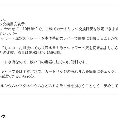
すい。
ジ交換目安表示
に合わせて、10日単位で、手動でカートリッジ交換目安を設定できま
すいレバー
シャワー・原水ストレートを本体手前のレバーで簡単に切替えることが
ってもエコ！お皿洗いでも快適水量！原水シャワーの穴を従来品より小
との比較。流量は動水圧約0.1MPa時。
レート水流なので、狭い口の容器に注ぐのに便利です。
ジキャップをはずすだけで、カートリッジの汚れ具合を簡単にチェック。
を確認できるから安心。
カルシウムやマグネシウムなどのミネラル分を損なうことなく、安心し