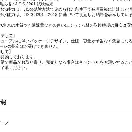
ジ (初期搭載と同じタイプ) STC.TJ(1個入り)) / STC.T2J(2個入り))
規格：JIS S 3201 試験結果
浄水能力は、JISの試験方法で定められた条件下で各項目毎に計測した
浄水能力は、JIS S 3201：2019 に基づいて測定した結果を表示
の水道水の水質やろ過流量などの違いによってろ材の取換時期の目安は変
に関して】
ニューアルに伴いパッケージデザイン、仕様、容量が予告なく変更になる
ケージの指定はお受けできません。
関して】
々変動しております。
段階で商品がお取り寄せ、完売となる場合はキャンセルをお願いするこ
ご了承ください。
情報
ビーノ