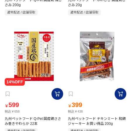
九州ペットフード Q-Pet 国産鶏 焼さ
九州ペットフード ふわささ 国産鶏さ
さみ 200g
さみ 20g
通常配送 / 店舗受取
通常配送 / 店舗受取
599
399
￥
￥
税込￥658
税込￥438
九州ペットフード Q-Pet 国産鶏ささ
九州ペットフード チキンミート 和鶏
み巻きやわらか 22本
ジャーキー お買い得品 200g