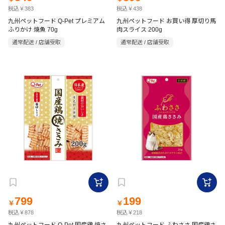
税込￥383
税込￥438
九州ペットフード Q-Pet プレミアム
九州ペットフード お買い得 厚切り馬
ふりかけ 焼魚 70g
肉スライス 200g
通常配送 / 店舗受取
通常配送 / 店舗受取
799
199
￥
￥
税込￥878
税込￥218