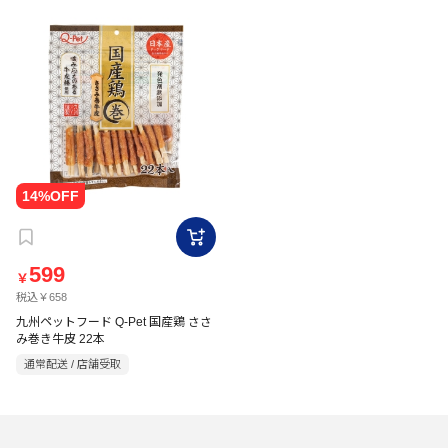
599
￥
税込￥658
九州ペットフード Q-Pet 国産鶏 ささ
み巻き牛皮 22本
通常配送 / 店舗受取