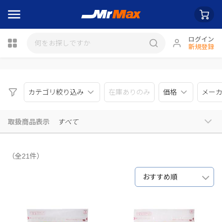
ログイン
新規登録
瓶詰
カテゴリ絞り込み
在庫ありのみ
価格
メー
取扱商品表示
すべて
（全21件）
おすすめ順