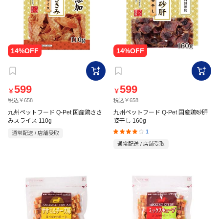
599
599
￥
￥
税込￥658
税込￥658
九州ペットフード Q-Pet 国産鶏ささ
九州ペットフード Q-Pet 国産鶏砂肝
みスライス 110g
姿干し 160g
1
通常配送 / 店舗受取
通常配送 / 店舗受取