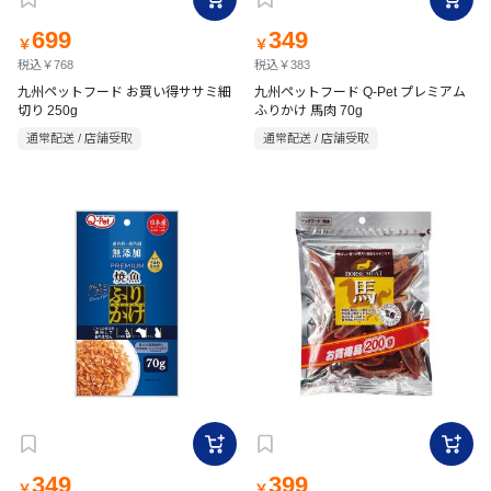
699
349
￥
￥
税込￥768
税込￥383
九州ペットフード お買い得ササミ細
九州ペットフード Q-Pet プレミアム
切り 250g
ふりかけ 馬肉 70g
通常配送 / 店舗受取
通常配送 / 店舗受取
349
399
￥
￥