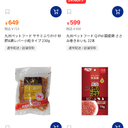
649
599
￥
￥
税込￥713
税込￥658
九州ペットフード ササミふりかけ 砂
九州ペットフード Q-Pet 国産鶏 ささ
肝&鶏レバー小粒タイプ 230g
み巻きおいも 22本
通常配送 / 店舗受取
通常配送 / 店舗受取