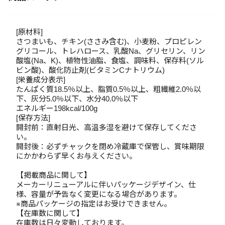
[原材料]
さつまいも、チキン(ささみ含む)、小麦粉、プロピレン
グリコール、トレハロース、乳酸Na、グリセリン、リン
酸塩(Na、K)、植物性油脂、食塩、調味料、保存料(ソル
ビン酸)、酸化防止剤(ビタミンCナトリウム)
[栄養成分表示]
たんぱく質18.5％以上、脂質0.5％以上、粗繊維2.0％以
下、灰分5.0％以下、水分40.0％以下
エネルギー198kcal/100g
[保存方法]
開封前：直射日光、高温多湿を避けて保存してくださ
い。
開封後：必ずチャックを閉め冷蔵庫で保管し、賞味期限
にかかわらず早くお与えください。
【掲載商品に関して】
メーカーリニューアルに伴いパッケージデザイン、仕
様、容量が予告なく変更になる場合があります。
※商品パッケージの指定はお受けできません。
【在庫数に関して】
在庫数は日々変動しております。