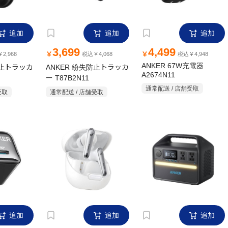
追加
追加
追加
3,699
4,499
￥
￥
2,968
税込￥4,068
税込￥4,948
防止トラッカ
ANKER 紛失防止トラッカ
ANKER 67W充電器
A2674N11
ー T87B2N11
通常配送 / 店舗受取
受取
通常配送 / 店舗受取
追加
追加
追加