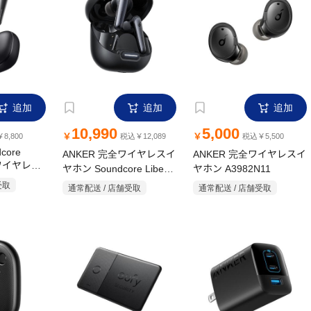
追加
追加
追加
10,990
5,000
￥
￥
8,800
税込￥12,089
税込￥5,500
core
ANKER 完全ワイヤレスイ
ANKER 完全ワイヤレスイ
完全ワイヤレス
ヤホン Soundcore Liberty
ヤホン A3982N11
ズキャンセ
4 NC A3947N11 ブラック
受取
通常配送 / 店舗受取
通常配送 / 店舗受取
N11 ミッド