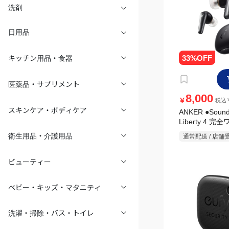
洗剤
日用品
キッチン用品・食器
医薬品・サプリメント
8,000
￥
税込￥
ANKER ●Sound
スキンケア・ボディケア
Liberty 4 
イヤホン ノイ
通常配送 / 店舗
衛生用品・介護用品
リング A3953
ナイトブラック
ビューティー
ベビー・キッズ・マタニティ
洗濯・掃除・バス・トイレ