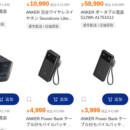
10,990
58,990
￥
￥
1,648
税込￥12,089
税込￥64,889
充電器
ANKER 完全ワイヤレスイ
ANKER ポータブル電源
512Wh A1751512
ヤホン Soundcore Liberty
4 NC A3947N21 ホワイト
受取
通常配送 / 店舗受取
通常配送 / 店舗受取
追加
追加
追加
4,999
3,999
￥
￥
2,748
税込￥5,498
税込￥4,398
充電器
ANKER Power Bank ケー
ANKER Power Bank ケー
ブル付モバイルバッテリ
ブル付モバイルバッテリ
ー A1384N11
ー A1388N11