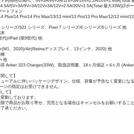
0V~1A 50-60Hz
時|USB-C：5V=3A/9V=3A/11V=3A/15V=2.2A/20V=1.65A(Total 
=4.5A/5V=3A/9V=3A/11V=3A/12V=2.5A/20V=1.5A(Total 最大33W)
マートフォン
14 Plus/14 Pro/14 Pro Max/13/13 mini/13 Pro/13 Pro Max/12/12 mini
 S22 シリーズ/S21 シリーズ、Pixel 7 シリーズ/6 シリーズ/5シリーズ 他
端末
0世代)/iPad (第9世代) 他
 Air(M1、2020)/Air(Retinaディスプレイ、13インチ、2020) 他
機種
ch 他
 Anker 323 Charger(33W)、取扱説明書、18ヶ月保証 + 6ヶ月 (
に関して】
ニューアルに伴いパッケージデザイン、仕様、容量が予告なく変更になる
ケージの指定はお受けできません。
関して】
々変動しております。
段階で商品がお取り寄せ、完売となる場合はキャンセルをお願いするこ
ご了承ください。