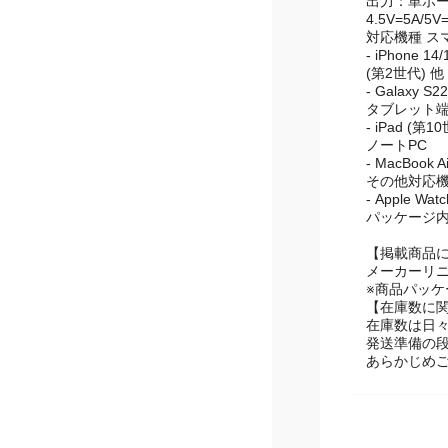
入力：100-24
出力：単ポート利用
4.5V=5A/5V
対応機種 ス
- iPhone 14/
(第2世代) 他
- Galaxy
タブレット
- iPad (第1
ノートPC
- MacBook
その他対応
- Apple Wat
パッケージ内容
【掲載商品
メーカーリ
※商品パッ
【在庫数に
在庫数は日
発送準備の
あらかじめ