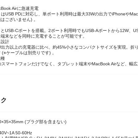
cBook Airに急速充電
トはUSB PDに対応し、単ポート利用時は最大33Wの出力でiPhoneやMa
はございません) 。
ートとUSB-Cポートを搭載。2ポート利用時でもUSB-Aポートから12W、
ト端末などを同時に充電することが可能です。
ト設計
W出力以上の充電器に比べ、約45%小さなコンパクトサイズを実現。折
 (※ケーブルは別売りです) 。
機種
などのスマートフォンだけでなく、タブレット端末やMacBook Airなど、
ック
×35×35mm (プラグ部を含まない)