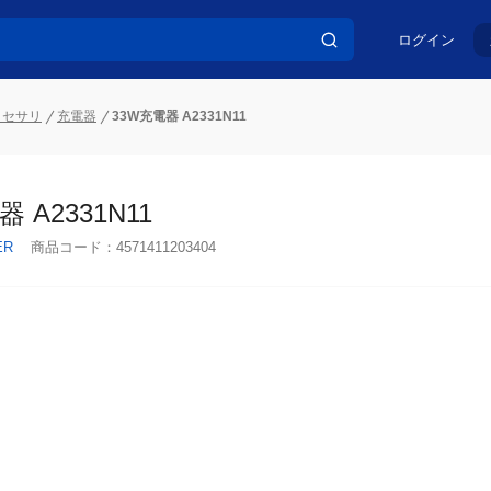
ログイン
クセサリ
充電器
33W充電器 A2331N11
 A2331N11
ER
商品コード：
4571411203404