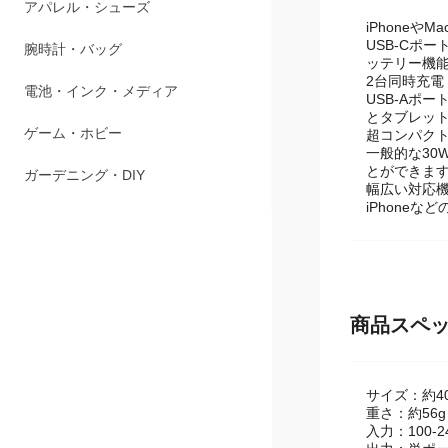
ペット用品
iPhoneやMa
USB-Cポー
アパレル・シューズ
ッテリー機能
2台同時充電
腕時計・バッグ
USB-Aポ
とタブレッ
超コンパク
電池・インク・メディア
一般的な30
とができます
ゲーム・ホビー
幅広い対応
iPhone
ガーデニング・DIY
商品スペ
サイズ：約40
重さ：約56g