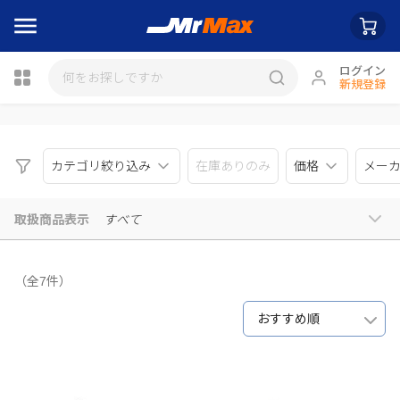
ログイン
新規登録
瓶詰
カテゴリ絞り込み
在庫ありのみ
価格
メー
取扱商品表示
すべて
（全7件）
おすすめ順