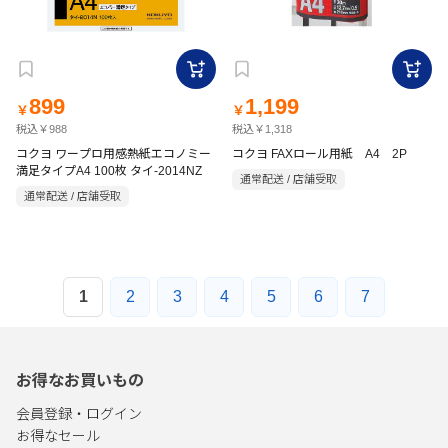
899
1,199
￥
￥
税込￥988
税込￥1,318
コクヨ ワープロ用感熱紙エコノミー
コクヨ FAXロール用紙 A4 2P
満足タイプA4 100枚 タイ-2014NZ
通常配送 / 店舗受取
通常配送 / 店舗受取
1
2
3
4
5
6
7
お得なお買いもの
会員登録・ログイン
お得なセール