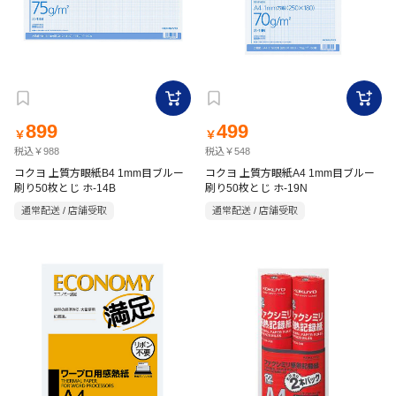
899
499
￥
￥
税込￥988
税込￥548
コクヨ 上質方眼紙B4 1mm目ブルー
コクヨ 上質方眼紙A4 1mm目ブルー
刷り50枚とじ ホ-14B
刷り50枚とじ ホ-19N
通常配送 / 店舗受取
通常配送 / 店舗受取