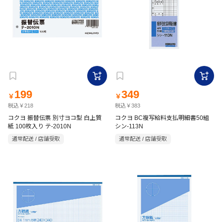
199
349
￥
￥
税込￥218
税込￥383
コクヨ 振替伝票 別寸ヨコ型 白上質
コクヨ BC複写給料支払明細書50組
紙 100枚入り テ-2010N
シン-113N
通常配送 / 店舗受取
通常配送 / 店舗受取