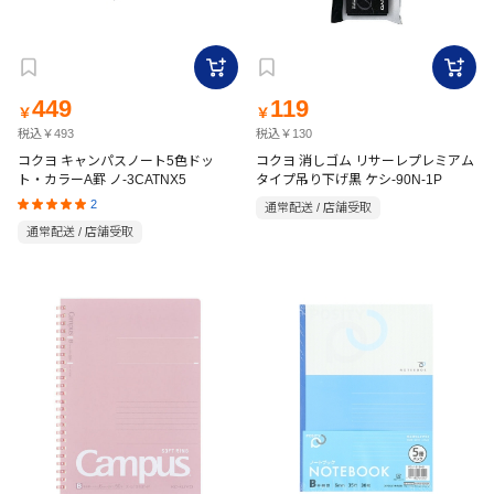
449
119
￥
￥
税込￥493
税込￥130
コクヨ キャンパスノート5色ドッ
コクヨ 消しゴム リサーレプレミアム
ト・カラーA罫 ノ-3CATNX5
タイプ吊り下げ黒 ケシ-90N-1P
2
通常配送 / 店舗受取
通常配送 / 店舗受取