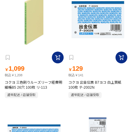
1,099
129
￥
￥
税込￥1,208
税込￥141
コクヨ 三色刷りルーズリーフ経費明
コクヨ 出金伝票 B7ヨコ 白上質紙
細帳B5 26穴 100枚 リ-113
100枚 テ-2002N
通常配送 / 店舗受取
通常配送 / 店舗受取