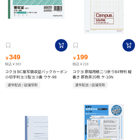
349
199
￥
￥
税込￥383
税込￥218
コクヨ BC複写領収証バックカーボン
コクヨ 原稿用紙二つ折りB4特判 縦
小切手判ヨコ型ヨコ書 ウケ-98
書き 罫色茶20枚 ケ-10N
通常配送 / 店舗受取
通常配送 / 店舗受取