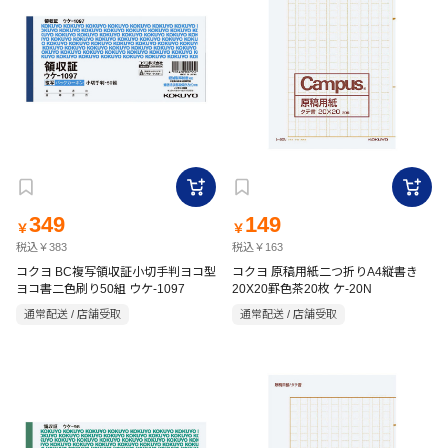
349
149
￥
￥
税込￥383
税込￥163
コクヨ BC複写領収証小切手判ヨコ型
コクヨ 原稿用紙二つ折りA4縦書き
ヨコ書二色刷り50組 ウケ-1097
20X20罫色茶20枚 ケ-20N
通常配送 / 店舗受取
通常配送 / 店舗受取