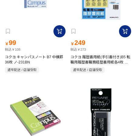
99
249
￥
￥
税込￥108
税込￥273
コクヨ キャンパスノート B7 中横罫
コクヨ 履歴書用紙(手引書付き)B5 転
36枚 ノ-231BN
職用履歴書職務経歴書用紙各4枚 シ
ン-36
通常配送 / 店舗受取
通常配送 / 店舗受取