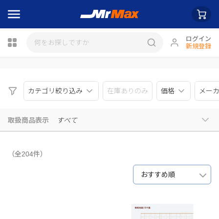
ログイン
新規登録
瓶詰
カテゴリ絞り込み
在庫ありのみ
価格
メー
取扱商品表示
すべて
（全204件）
おすすめ順