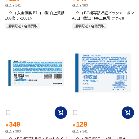
税込￥141
税込￥383
コクヨ 入金伝票 B7ヨコ型 白上質紙
コクヨ BC複写領収証バックカーボン
100枚 テ-2001N
A6ヨコ型ヨコ書二色刷 ウケ-78
通常配送 / 店舗受取
通常配送 / 店舗受取
349
129
￥
￥
税込￥383
税込￥141