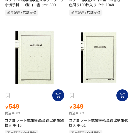
コクヨ BC複写領収証スポットタイプ
コクヨ 領収証B7ヨコ型ヨコ書き 一
小切手判ヨコ型ヨコ書 ウケ-390
色刷り100枚入り ウケ-1048
通常配送 / 店舗受取
通常配送 / 店舗受取
549
349
￥
￥
税込￥603
税込￥383
コクヨ ノート式帳簿B5金銭出納帳50
コクヨ ノート式帳簿A5金銭出納帳40
枚入 チ-15
枚入 チ-51