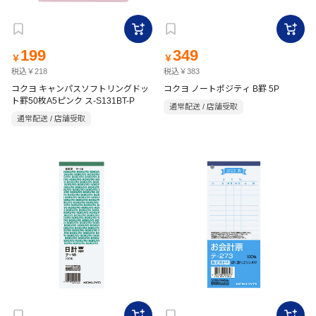
199
349
￥
￥
税込￥218
税込￥383
コクヨ キャンパスソフトリングドッ
コクヨ ノートポジティ B罫 5P
ト罫50枚A5ピンク ス-S131BT-P
通常配送 / 店舗受取
通常配送 / 店舗受取