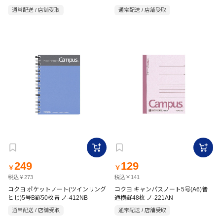
通常配送 / 店舗受取
通常配送 / 店舗受取
249
129
￥
￥
税込￥273
税込￥141
コクヨ ポケットノート(ツインリング
コクヨ キャンパスノート5号(A6)普
とじ)5号B罫50枚青 ノ-412NB
通横罫48枚 ノ-221AN
通常配送 / 店舗受取
通常配送 / 店舗受取