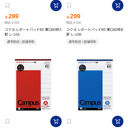
299
299
￥
￥
税込￥328
税込￥328
コクヨ レポートパッドB5 薄口80枚A
コクヨ レポートパッドB5 薄口80枚B
罫 レ-10A
罫 レ-10B
通常配送 / 店舗受取
通常配送 / 店舗受取