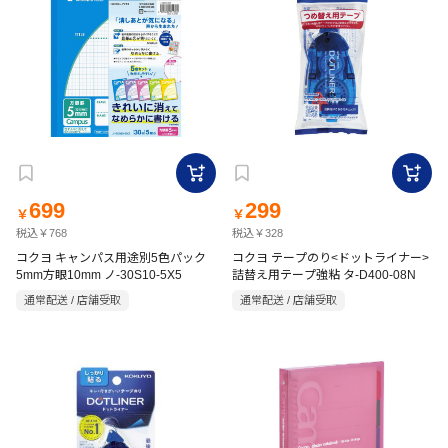
699
299
￥
￥
税込￥768
税込￥328
コクヨ キャンパス用途別5色パック
コクヨ テープのり<ドットライナー>
5mm方眼10mm ノ-30S10-5X5
詰替え用テープ強粘 タ-D400-08N
通常配送 / 店舗受取
通常配送 / 店舗受取