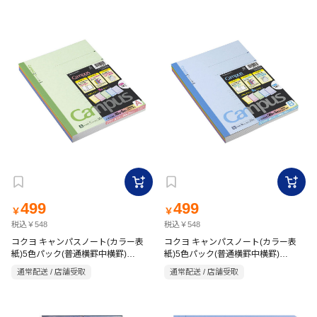
499
499
￥
￥
税込￥548
税込￥548
コクヨ キャンパスノート(カラー表
コクヨ キャンパスノート(カラー表
紙)5色パック(普通横罫中横罫)
紙)5色パック(普通横罫中横罫)
ノ-3CANX5
ノ-3CBNX5
通常配送 / 店舗受取
通常配送 / 店舗受取