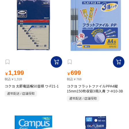
1,199
699
￥
￥
税込￥1,318
税込￥768
コクヨ 太罫電話帳50音順 ワ-F21-1
コクヨ フラットファイルPPA4縦
15mm150枚収容3冊入青 フ-H10-3B
通常配送 / 店舗受取
通常配送 / 店舗受取