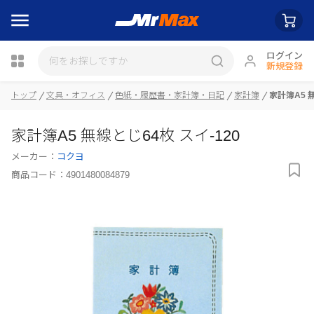
ログイン
新規登録
トップ
文具・オフィス
色紙・履歴書・家計簿・日記
家計簿
家計簿A5 無
瓶詰
家計簿A5 無線とじ64枚 スイ-120
メーカー：
コクヨ
商品コード：
4901480084879