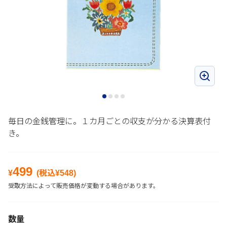
毎日の金銭管理に。１カ月ごとの収支が分かる決算表付
き。
499
¥
(税込¥
548
)
受取方法によって販売価格が変動する場合があります。
数量