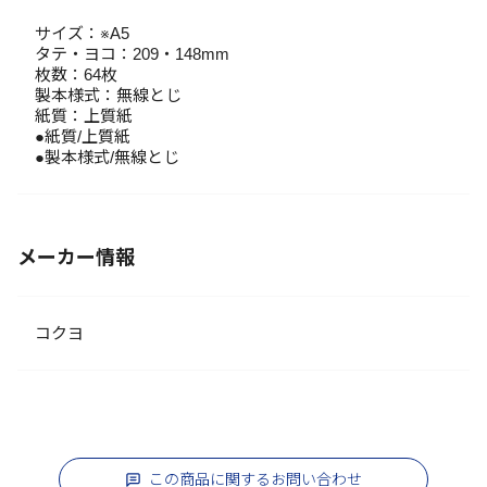
サイズ：※A5
タテ・ヨコ：209・148mm
枚数：64枚
製本様式：無線とじ
紙質：上質紙
●紙質/上質紙
●製本様式/無線とじ
メーカー情報
コクヨ
この商品に関するお問い合わせ