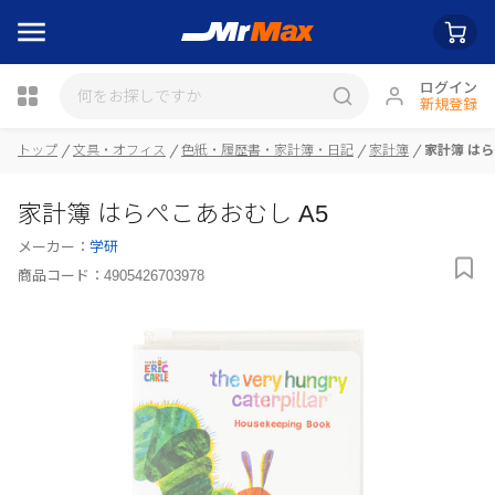
ログイン
新規登録
トップ
文具・オフィス
色紙・履歴書・家計簿・日記
家計簿
家計簿 はら
瓶詰
家計簿 はらぺこあおむし A5
メーカー：
学研
商品コード：
4905426703978