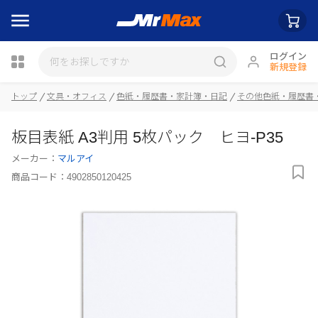
ログイン
新規登録
瓶詰
トップ
文具・オフィス
色紙・履歴書・家計簿・日記
その他色紙・履歴書
板目表紙 A3判用 5枚パック ヒヨ-P35
メーカー：
マルアイ
商品コード：
4902850120425