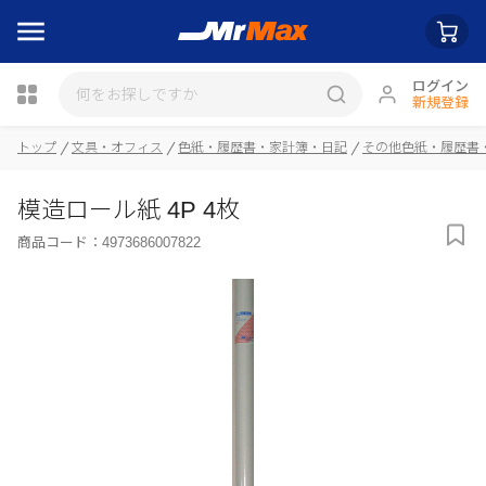
ログイン
新規登録
トップ
文具・オフィス
色紙・履歴書・家計簿・日記
その他色紙・履歴書
瓶詰
模造ロール紙 4P 4枚
商品コード：
4973686007822