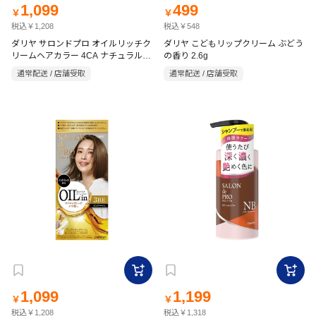
1,099
499
￥
￥
税込￥1,208
税込￥548
ダリヤ サロンドプロ オイルリッチク
ダリヤ こどもリップクリーム ぶどう
リームヘアカラー 4CA ナチュラルア
の香り 2.6g
ッシュ 【医薬部外品】
通常配送 / 店舗受取
通常配送 / 店舗受取
1,099
1,199
￥
￥
税込￥1,208
税込￥1,318