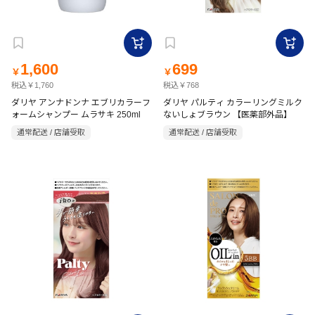
1,600
699
￥
￥
税込￥1,760
税込￥768
ダリヤ アンナドンナ エブリカラーフ
ダリヤ パルティ カラーリングミルク
ォームシャンプー ムラサキ 250ml
ないしょブラウン 【医薬部外品】
通常配送 / 店舗受取
通常配送 / 店舗受取