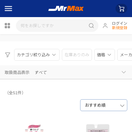
ログイン
新規登録
瓶詰
カテゴリ絞り込み
在庫ありのみ
価格
メー
取扱商品表示
すべて
（全51件）
おすすめ順