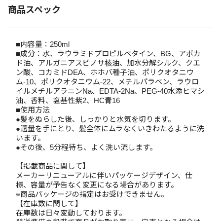
商品スペック
■内容量：250ml
■成分：水、ラウラミドプロピルベタイン、BG、アボカ
ド油、アルガニアスピノサ核油、加水分解シルク、クエ
ン酸、コカミドDEA、ホホバ種子油、ポリクオタニウ
ム-10、ポリクオタニウム-22、メチルパラベン、ラウロ
イルメチルアラニンNa、EDTA-2Na、PEG-40水添ヒマシ
油、香料、塩基性紫2、HC青16
■使用方法
●髪をぬらした後、しっかりと水気を切ります。
●適量を手にとり、髪全体にムラなくいきわたるように洗
います。
●その後、5分程待ち、よく洗い流します。
【掲載商品に関して】
メーカーリニューアルに伴いパッケージデザイン、仕
様、容量が予告なく変更になる場合があります。
※商品パッケージの指定はお受けできません。
【在庫数に関して】
在庫数は日々変動しております。