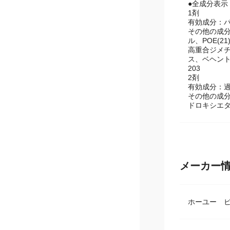
●重量(個装)：
●全成分表示
1剤
有効成分：パ
その他の成分
ル、POE(
高重合ジメチ
ス、ベヘン
203
2剤
有効成分：
その他の成分
ドロキシエ
メーカー
ホーユー 