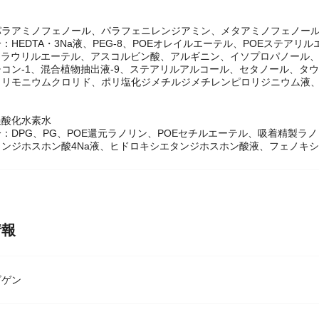
190g
ラアミノフェノール、パラフェニレンジアミン、メタアミノフェノール、
：HEDTA・3Na液、PEG-8、POEオレイルエーテル、POEステアリル
21)ラウリルエーテル、アスコルビン酸、アルギニン、イソプロパノー
コン-1、混合植物抽出液-9、ステアリルアルコール、セタノール、タ
トリモニウムクロリド、ポリ塩化ジメチルジメチレンピロリジニウム液、
過酸化水素水
：DPG、PG、POE還元ラノリン、POEセチルエーテル、吸着精製
タンジホスホン酸4Na液、ヒドロキシエタンジホスホン酸液、フェノキ
情報
ビゲン