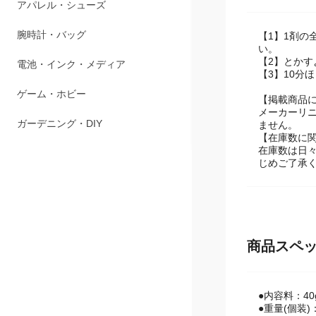
商品説明
ペット用品
アパレル・シューズ
【1】1剤の
い。
【2】とか
腕時計・バッグ
【3】10分
電池・インク・メディア
【掲載商品
メーカーリ
ません。
ゲーム・ホビー
【在庫数に
在庫数は日
ガーデニング・DIY
じめご了承
商品スペ
●内容料：40g