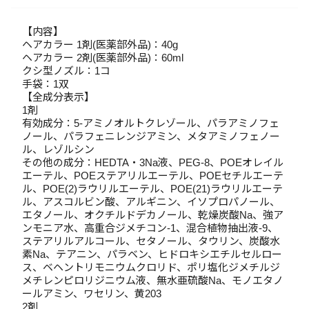
【内容】
ヘアカラー 1剤(医薬部外品)：40g
ヘアカラー 2剤(医薬部外品)：60ml
クシ型ノズル：1コ
手袋：1双
【全成分表示】
1剤
有効成分：5-アミノオルトクレゾール、パラアミノフェ
ノール、パラフェニレンジアミン、メタアミノフェノー
ル、レゾルシン
その他の成分：HEDTA・3Na液、PEG-8、POEオレイル
エーテル、POEステアリルエーテル、POEセチルエーテ
ル、POE(2)ラウリルエーテル、POE(21)ラウリルエーテ
ル、アスコルビン酸、アルギニン、イソプロパノール、
エタノール、オクチルドデカノール、乾燥炭酸Na、強ア
ンモニア水、高重合ジメチコン-1、混合植物抽出液-9、
ステアリルアルコール、セタノール、タウリン、炭酸水
素Na、テアニン、パラベン、ヒドロキシエチルセルロー
ス、ベヘントリモニウムクロリド、ポリ塩化ジメチルジ
メチレンピロリジニウム液、無水亜硫酸Na、モノエタノ
ールアミン、ワセリン、黄203
2剤