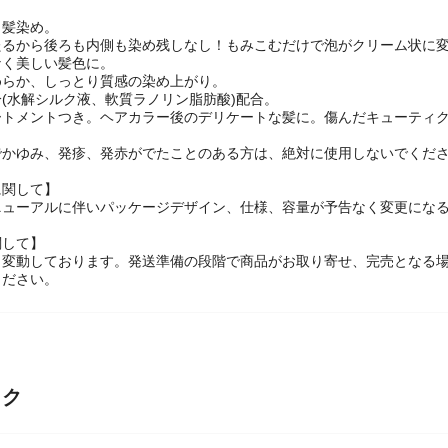
白髪染め。
たるから後ろも内側も染め残しなし！もみこむだけで泡がクリーム状に
なく美しい髪色に。
めらか、しっとり質感の染め上がり。
(水解シルク液、軟質ラノリン脂肪酸)配合。
ートメントつき。ヘアカラー後のデリケートな髪に。傷んだキューティ
でかゆみ、発疹、発赤がでたことのある方は、絶対に使用しないでくだ
に関して】
ニューアルに伴いパッケージデザイン、仕様、容量が予告なく変更になる
関して】
々変動しております。発送準備の段階で商品がお取り寄せ、完売となる
ください。
ック