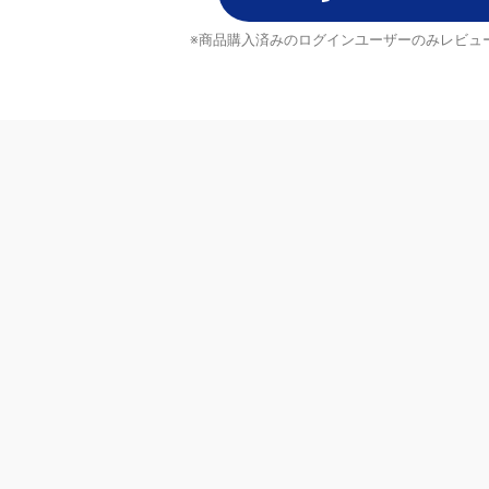
レビューを書く
※商品購入済みのログインユーザーのみ
レビュ
ヘルプ
配送について
ご注文のキャンセルについて
返品について
ブランド
よくあるご質問
お問い合わせ・ご意見
MrMax公式アプリ