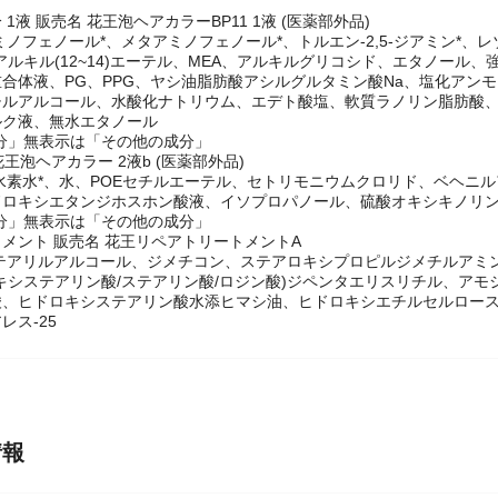
1液 販売名 花王泡ヘアカラーBP11 1液 (医薬部外品)
ミノフェノール*、メタアミノフェノール*、トルエン-2,5-ジアミン*、
Eアルキル(12~14)エーテル、MEA、アルキルグリコシド、エタノー
合体液、PG、PPG、ヤシ油脂肪酸アシルグルタミン酸Na、塩化アンモ
チルアルコール、水酸化ナトリウム、エデト酸塩、軟質ラノリン脂肪酸
ルク液、無水エタノール
分」無表示は「その他の成分」
花王泡ヘアカラー 2液b (医薬部外品)
水素水*、水、POEセチルエーテル、セトリモニウムクロリド、ベヘニ
ドロキシエタンジホスホン酸液、イソプロパノール、硫酸オキシキノリン
分」無表示は「その他の成分」
メント 販売名 花王リペアトリートメントA
テアリルアルコール、ジメチコン、ステアロキシプロピルジメチルアミ
キシステアリン酸/ステアリン酸/ロジン酸)ジペンタエリスリチル、ア
、ヒドロキシステアリン酸水添ヒマシ油、ヒドロキシエチルセルロース、
レス-25
情報