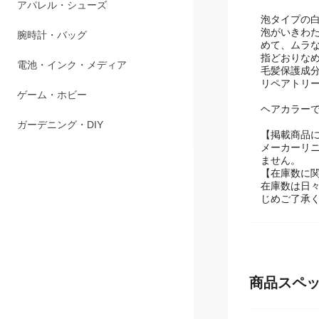
ペット用品
泡タイプの
泡がいきわ
アパレル・シューズ
めて、ムラ
指どおりな
腕時計・バッグ
毛髪保護成分
リペアトリ
電池・インク・メディア
ヘアカラー
ゲーム・ホビー
【掲載商品
メーカーリ
ガーデニング・DIY
ません。
【在庫数に
在庫数は日
じめご了承
商品スペ