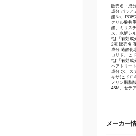
販売名・成分 
成分 パラア
酸Na、PO
クリル酸共重
酸、ミリス
ス、水解シ
*は「有効成
2液 販売名 
成分 過酸化
ロリド、ヒ
*は「有効成
ヘアトリート
成分 水、ス
キサ(ヒドロ
ノリン脂肪酸
45M、セテア
メーカー