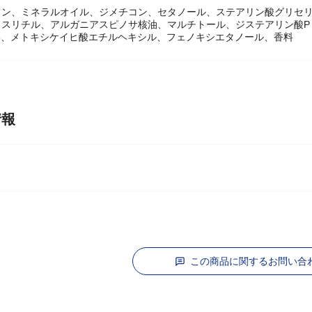
g
リン、ミネラルオイル、ジメチコン、セタノール、ステアリン酸グリセリ
スリチル、アルガニアスピノサ核油、マルチトール、ジステアリン酸P E G 
3、メトキシケイヒ酸エチルヘキシル、フェノキシエタノール、香料
情報
この商品に関するお問い合