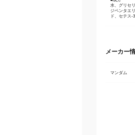
■内容量 150
■成分
水、グリセ
ジペンタエリ
ド、セテス-
メーカー
マンダム