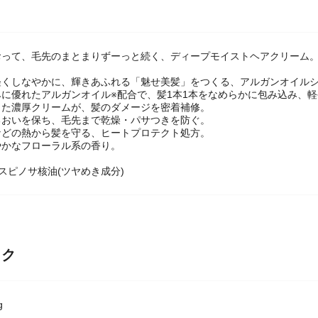
おって、毛先のまとまりずーっと続く、ディープモイストヘアクリーム。
軽くしなやかに、輝きあふれる「魅せ美髪」をつくる、アルガンオイル
みに優れたアルガンオイル※配合で、髪1本1本をなめらかに包み込み、
した濃厚クリームが、髪のダメージを密着補修。
るおいを保ち、毛先まで乾燥・パサつきを防ぐ。
などの熱から髪を守る、ヒートプロテクト処方。
やかなフローラル系の香り。
スピノサ核油(ツヤめき成分)
ック