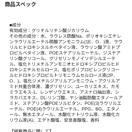
商品スペック
■成分
有効成分：グリチルリチン酸ジカリウム
その他の成分：水、ラウレス硫酸Na、ポリオキシエチレ
ンラウリルエーテル硫酸アンモニウム(1E．O．)液、ラウ
リルヒドロキシスルホベタイン液、ラウリン酸アミドプ
ロピルベタイン液、POEステアリルエーテル、ジステア
リン酸グリコール、グリセリンモノイソデシルエーテ
ル、塩化トリメチルアンモニオヒドロキシプロピルヒド
ロキシエチルセルロース、塩化ポリプロピレングリコー
ルヒドロキシプロピルトリモニウムセルロース液(2P．
O．)、塩化ジメチルジアリルアンモニウム・アクリルア
ミド共重合体液、濃グリセリン、ユーカリエキス、カモ
ミラエキス-1、レンゲソウエキス、アスナロ抽出液、シ
ラカバエキス、DL-リンゴ酸、ヤシ油脂肪酸エタノールア
ミド、ステアリン酸POEソルビタン、POE(3)ラウリルエ
ーテル、POE(4)ラウリルエーテル、PPG、BG、エタノ
ール、無水エタノール、水酸化ナトリウム液、水酸化カ
リウム液(A)、エデト酸塩、安息香酸塩、香料
【掲載商品に関して】