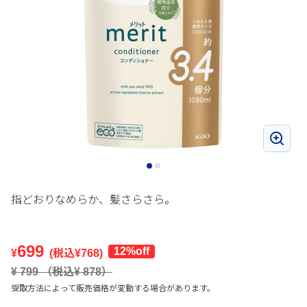
指どおりなめらか、髪さらさら。
699
12%off
¥
(税込¥
768
)
¥
799
（税込¥
878
）
受取方法によって販売価格が変動する場合があります。