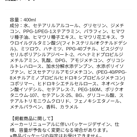
容量：400ml
成分：水、セテアリルアルコール、グリセリン、ジメチ
コン、PPG-1/PEG-1ステアラミン、パラフィン、ヒマワ
リ種子油、ヒマワリ種子エキス、ヒマワリ花エキス、ラ
ウロイルグルタミン酸ジ(フィトステリル/オクチルドデシ
ル)、ミツロウ、ハチミツ、PPG-40ブチル、ビスジグリ
セリルポリアシルアジペート-2、ベヘナミドプロピルジ
メチルアミン、乳酸、DPG、アモジメチコン、グリコシ
ルトレハロース、加水分解水添デンプン、水添ポリイソ
ブテン、ビスセテアリルアモジメチコン、(PEG-40/PPG-
8メチルアミノプロピル/ヒドロキシプロピルジメチコン)
コポリマー、ヒドロキシエチルセルロース、ネオペンタ
ン酸イソデシル、セテアレス-7、PEG-160M、ポリクオ
タニウム-107、セテアレス-25、BG、グリコール酸、ス
テアルトリモニウムクロリド、フェノキシエタノール、
メチルパラベン、香料、カラメル
【掲載商品に関して】
メーカーリニューアルに伴いパッケージデザイン、仕
様、容量が予告なく変更になる場合があります。
※商品パッケージの指定はお受けできません。