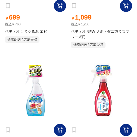
699
1,099
￥
￥
税込￥768
税込￥1,208
ペティオ けりぐるみ エビ
ペティオ NEW ノミ・ダニ取りスプ
レー犬用
通常配送 / 店舗受取
通常配送 / 店舗受取