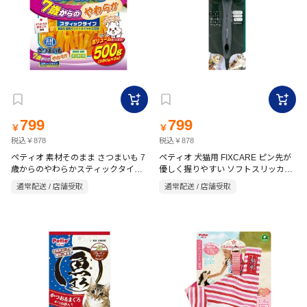
799
799
￥
￥
税込￥878
税込￥878
ペティオ 素材そのまま さつまいも 7
ペティオ 犬猫用 FIXCARE ピン先が
歳からのやわらかスティックタイプ
優しく握りやすい ソフトスリッカー
500g
ブラシ ミニ
通常配送 / 店舗受取
通常配送 / 店舗受取