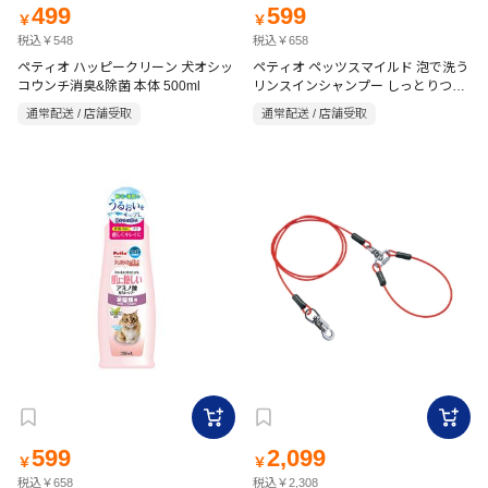
499
599
￥
￥
税込￥548
税込￥658
ペティオ ハッピークリーン 犬オシッ
ペティオ ペッツスマイルド 泡で洗う
コウンチ消臭&除菌 本体 500ml
リンスインシャンプー しっとりつや
やか 全犬種用 350ml
通常配送 / 店舗受取
通常配送 / 店舗受取
599
2,099
￥
￥
税込￥658
税込￥2,308