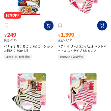
249
1,399
￥
￥
税込￥273
税込￥1,538
ペティオ 魚まろ かつお&まぐろ かつ
ペティオ リトルエンジェル ベストハ
お節入り 60g×4袋
ーネス ストライプ SS ピンク
通常配送 / 店舗受取
通常配送 / 店舗受取