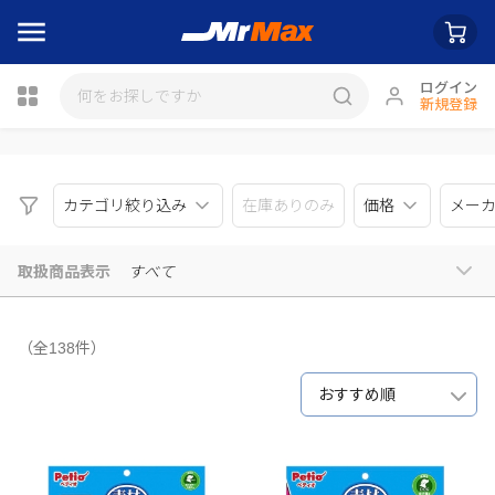
ログイン
新規登録
瓶詰
カテゴリ絞り込み
在庫ありのみ
価格
メー
取扱商品表示
すべて
（全138件）
おすすめ順