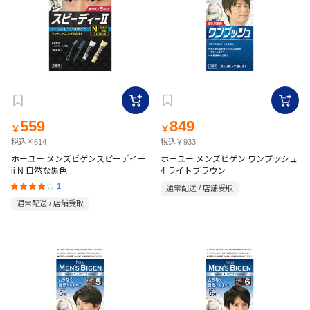
559
849
￥
￥
税込￥614
税込￥933
ホーユー メンズビゲンスピーデイー
ホーユー メンズビゲン ワンプッシュ
ii N 自然な黒色
4 ライトブラウン
1
通常配送 / 店舗受取
通常配送 / 店舗受取