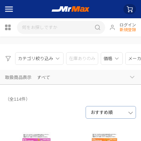
ログイン
新規登録
瓶詰
カテゴリ絞り込み
在庫ありのみ
価格
メー
取扱商品表示
すべて
（全114件）
おすすめ順