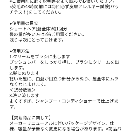
※ご使用前に必ず説明書をよく読んでお使いください。
※染毛の48時間前には毎回必ず皮膚アレルギー試験(パッ
チテスト)をしてください。
●使用量の目安
ショートヘア(髪全体)約1回分
髪の量が多い方は2箱ご用意ください。
残りは次にとっておけます。
●使用方法
1.クリームをブラシに出します
プッシュレバーをしっかり押し、ブラシにクリームを出
します。
2.髪にぬります
乾いた髪に、白髪が目立つ部分からぬり、髪全体にムラ
なくなじませます。
＜15分放置＞
3.洗い流します
よくすすぎ、シャンプー・コンディショナーで仕上げま
す。
【掲載商品に関して】
メーカーリニューアルに伴いパッケージデザイン、仕
様、容量が予告なく変更になる場合があります。※商品パ