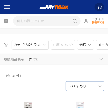
ログイン
新規登録
瓶詰
カテゴリ絞り込み
在庫ありのみ
価格
メー
取扱商品表示
すべて
（全340件）
おすすめ順