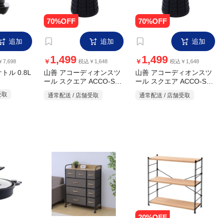
ル 0.8L
山善 アコーディオンスツ
山善 アコーディオンスツ
ール スクエア ACCO-S25
ール スクエア ACCO-S25
レッド
ブルー
受取
通常配送 / 店舗受取
通常配送 / 店舗受取
追加
追加
追加
12,990
7,999
￥
￥
3,298
税込￥14,289
税込￥8,798
プレート
山善 ファブリックチェス
山善 ウッドシェルフ3段
トワイド 4段 ブラウン
オーク
受取
2
通常配送 / 店舗受取
通常配送 / 店舗受取