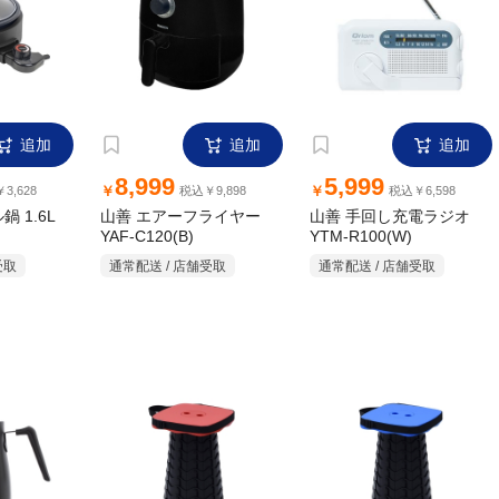
追加
追加
追加
8,999
5,999
￥
￥
3,628
税込￥9,898
税込￥6,598
 1.6L
山善 エアーフライヤー
山善 手回し充電ラジオ
YAF-C120(B)
YTM-R100(W)
受取
通常配送 / 店舗受取
通常配送 / 店舗受取
追加
追加
追加
1,499
1,499
￥
￥
7,698
税込￥1,648
税込￥1,648