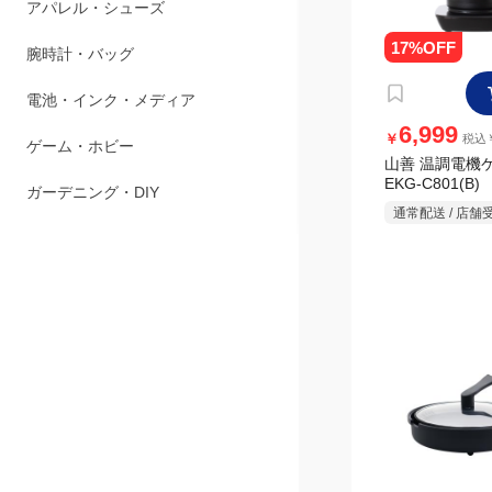
山善 温調電機ケト
ペット用品
EKG-C801(B)
通常配送 / 店舗
アパレル・シューズ
腕時計・バッグ
電池・インク・メディア
ゲーム・ホビー
ガーデニング・DIY
2,999
￥
税込￥
山善 ホット
YHL-S100(B)
通常配送 / 店舗