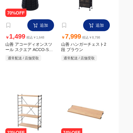
山善 アコーディオンスツ
山善 ハンガーチェスト2
ール スクエア ACCO-S25
段 ブラウン
カーキ
通常配送 / 店舗受取
通常配送 / 店舗受取
追加
追加
9,999
500
￥
￥
税込￥10,998
税込￥550
山善 ウッドシェルフ4段
山善 ウッドシェルフ追加
棚 80×30cm
オーク
通常配送 / 店舗受取
通常配送 / 店舗受取