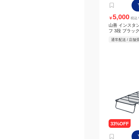
12,699
￥
税込
山善 組み立て
ンとベッドメッ
プ
通常配送 / 店舗