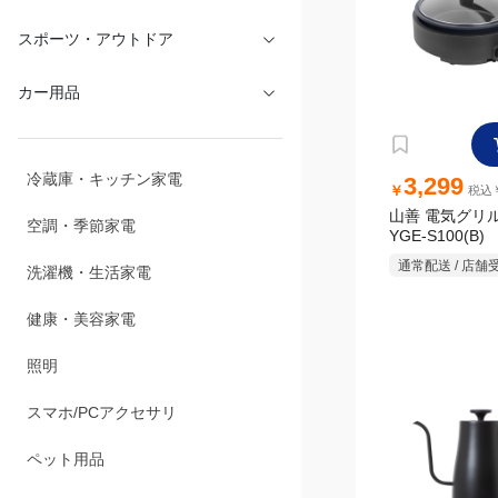
文具・オフィス
3,299
スポーツ・アウトドア
￥
税込￥
山善 電気グリル鍋
YGE-S100(B)
カー用品
通常配送 / 店舗
冷蔵庫・キッチン家電
空調・季節家電
洗濯機・生活家電
健康・美容家電
照明
スマホ/PCアクセサリ
6,999
￥
税込￥