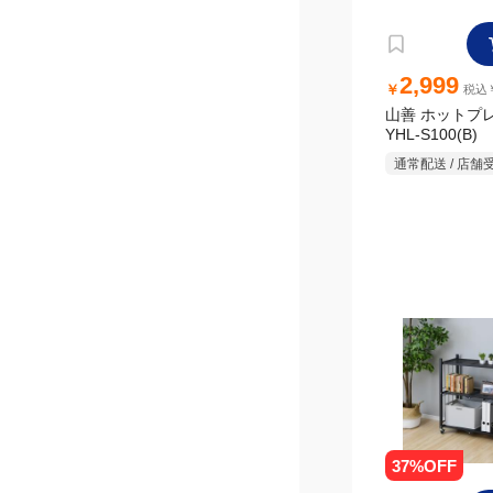
5,000
￥
税込￥
山善 インスタ
フ 3段 ブラック LIS
3(BK)
通常配送 / 店舗