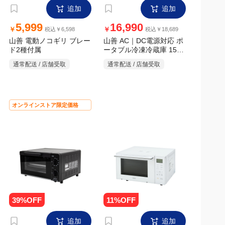
追加
追加
3,000
18,790
￥
￥
税込￥3,300
税込￥20,669
山善 オーブントースター
山善 オーブンレンジ フラ
YTX-WC140MX
ットテーブル 18L DRJ-
F183TV(W)
通常配送 / 店舗受取
通常配送 / 店舗受取