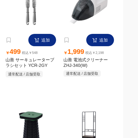
追加
追加
499
1,999
￥
￥
税込￥548
税込￥2,198
山善 サーキュレーターブ
山善 電池式クリーナー
ZHJ-340(W)
ラシセット YCR-2GY
通常配送 / 店舗受取
通常配送 / 店舗受取
追加
追加
1,499
7,999
￥
￥
税込￥1,648
税込￥8,798