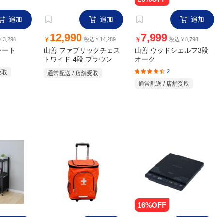
追加
追加
追加
7,999
5,000
￥
￥
5,500
税込￥8,798
税込￥5,500
ントシェル
山善 キャリー型防災バッ
山善 1400W IH調理器
YEU-S140MX
-
グ YKB-30R
1
受取
通常配送 / 店舗受取
通常配送 / 店舗受取