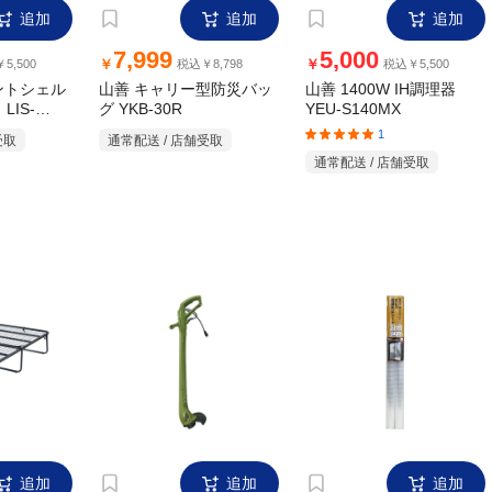
追加
追加
追加
3,999
1,299
￥
￥
￥13,968
税込￥4,398
税込￥1,428
入らずパタ
山善 ナイロンコード式グ
山善 結露防止シート2本
組 KBS-179
シュタイ
ラストリマー EGT-220KH
通常配送 / 店舗受取
受取
通常配送 / 店舗受取
1
2
3
4