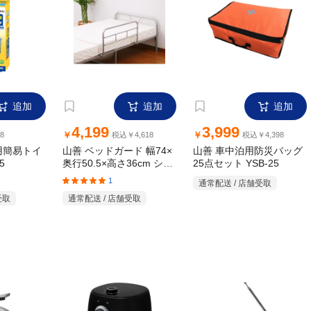
追加
追加
追加
4,199
3,999
￥
￥
8
税込￥4,618
税込￥4,398
用簡易トイ
山善 ベッドガード 幅74×
山善 車中泊用防災バッグ
5
奥行50.5×高さ36cm シル
25点セット YSB-25
バー
1
通常配送 / 店舗受取
受取
通常配送 / 店舗受取