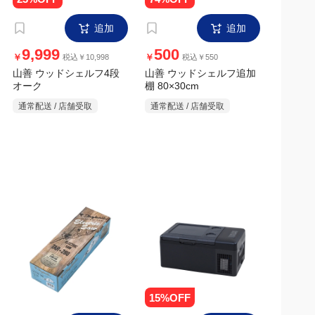
追加
追加
5,999
16,990
￥
￥
税込￥6,598
税込￥18,689
山善 電動ノコギリ ブレー
山善 AC｜DC電源対応 ポ
ド2種付属
ータブル冷凍冷蔵庫 15L
YFR-AC151 ブラック
通常配送 / 店舗受取
通常配送 / 店舗受取
オンラインストア限定価格