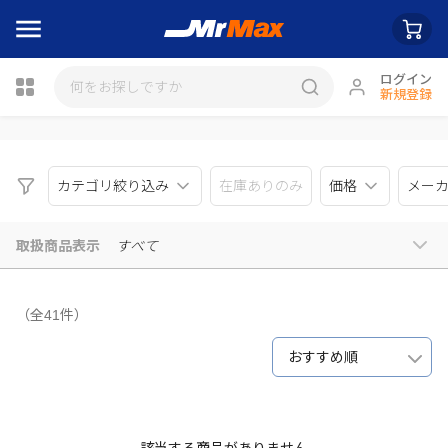
ログイン
新規登録
瓶詰
カテゴリ絞り込み
在庫ありのみ
価格
メー
取扱商品表示
すべて
（全41件）
おすすめ順