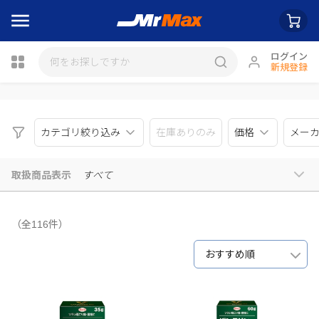
ログイン
新規登録
瓶詰
カテゴリ絞り込み
在庫ありのみ
価格
メー
取扱商品表示
すべて
（全116件）
おすすめ順