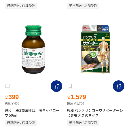
通常配送 / 店舗受取
通常配送 / 店舗受取
399
1,579
￥
￥
税込￥438
税込￥1,736
興和 【第2類医薬品】液キャベコー
興和 バンテリンコーワサポーターひ
ワ 50ml
じ専用 大きめサイズ
通常配送 / 店舗受取
通常配送 / 店舗受取