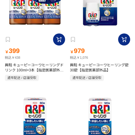
399
979
￥
￥
税込￥438
税込￥1,076
興和 キューピーコーワヒーリングド
興和 キューピーコーワヒーリング錠
リンク 100ml×3本【指定医薬部外
30錠【指定医薬部外品】
品】 アップルジンジャー風味
通常配送 / 店舗受取
通常配送 / 店舗受取