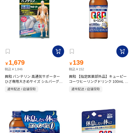
1,679
139
￥
￥
税込￥1,846
税込￥152
興和 バンテリン 高通気サポーター
興和 【指定医薬部外品】キューピー
ひざ専用大きめサイズ シルバーグレ
コーワヒーリングドリンク 100mL ア
ー L
ップルジンジャー風味
通常配送 / 店舗受取
通常配送 / 店舗受取