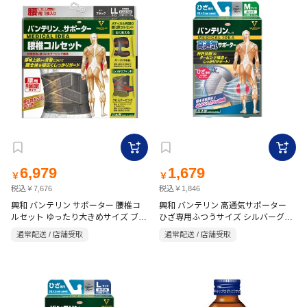
6,979
1,679
￥
￥
税込￥7,676
税込￥1,846
興和 バンテリン サポーター 腰椎コ
興和 バンテリン 高通気サポーター
ルセット ゆったり大きめサイズ ブラ
ひざ専用ふつうサイズ シルバーグレ
ック LL
ー M
通常配送 / 店舗受取
通常配送 / 店舗受取