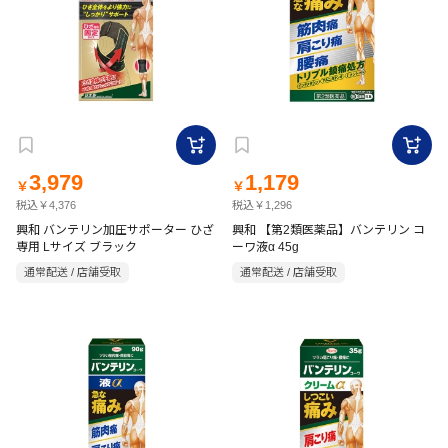
3,979
1,179
￥
￥
税込￥4,376
税込￥1,296
興和 バンテリン加圧サポーター ひざ
興和 【第2類医薬品】バンテリン コ
専用 Lサイズ ブラック
ーワ液α 45g
通常配送 / 店舗受取
通常配送 / 店舗受取