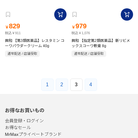
829
979
￥
￥
税込￥911
税込￥1,076
興和 【第3類医薬品】レスタミン コ
興和 【指定第2類医薬品】新リビメ
ーワパウダークリーム 40g
ックスコーワ軟膏 8g
通常配送 / 店舗受取
通常配送 / 店舗受取
1
2
3
4
お得なお買いもの
会員登録・ログイン
お得なセール
MrMaxプライベートブランド