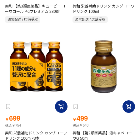
興和 【第3類医薬品】キューピー コ
興和 栄養補助ドリンク カンゾコーワ
ーワゴールドαプレミアム 280錠
ドリンク 100ml
通常配送 / 店舗受取
通常配送 / 店舗受取
699
499
￥
￥
税込￥754
税込￥548
興和 栄養補助ドリンク カンゾコーワ
興和 【第2類医薬品】液キャベコー
ドリンク 100ml×3本
ワG 50ml