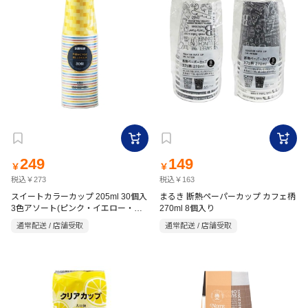
249
149
￥
￥
税込￥273
税込￥163
スイートカラーカップ 205ml 30個入
まるき 断熱ペーパーカップ カフェ柄
3色アソート(ピンク・イエロー・ブ
270ml 8個入り
ルー)
通常配送 / 店舗受取
通常配送 / 店舗受取