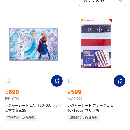
おすすめ順
699
599
￥
￥
税込￥768
税込￥658
レジャーシート 1人用 90×60cm アナ
レジャーシート プラージュ L
と雪の女王25
90×180cm マリン柄
通常配送 / 店舗受取
通常配送 / 店舗受取