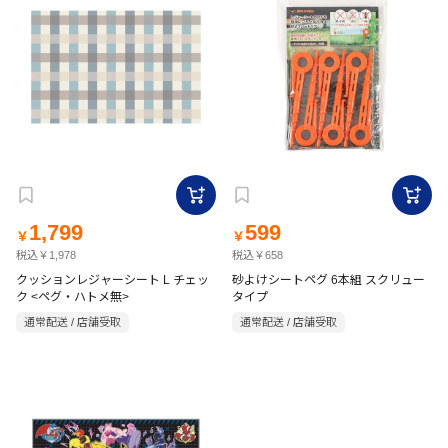
1,799
599
￥
￥
税込￥1,978
税込￥658
クッションレジャーシート L チェッ
砂よけシートペグ 6本組 スクリュー
ク <ペグ・ハトメ無>
タイプ
通常配送 / 店舗受取
通常配送 / 店舗受取