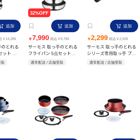
追加
追加
追加
7,990
2,299
￥
￥
￥14,289
税込￥8,789
税込￥2,528
手のとれる
サーモス 取っ手のとれる
サーモス 取っ手のとれる
セット ス
フライパン 5点セット
シリーズ専用取っ手 ブラ
ガス対応
IH・ガス対応 KSF-5A S
ック KHB-001・BK
受取
通常配送 / 店舗受取
通常配送 / 店舗受取