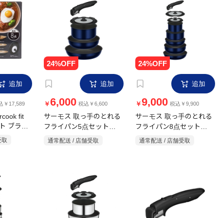
追加
追加
追加
6,000
9,000
￥
￥
￥17,589
税込￥6,600
税込￥9,900
ok fit
サーモス 取っ手のとれる
サーモス 取っ手のとれる
ト ブラッ
フライパン5点セット
フライパン8点セット
対応
KSE-5A ディープブルー
KSE-8A ディープブルー
受取
通常配送 / 店舗受取
通常配送 / 店舗受取
ガス火専用
ガス火専用