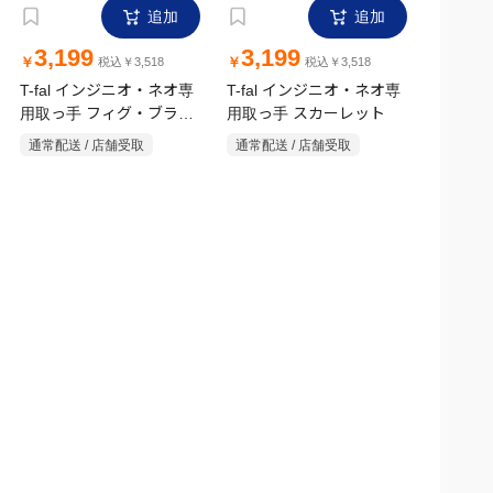
追加
追加
3,199
3,199
￥
￥
税込￥3,518
税込￥3,518
T-fal インジニオ・ネオ専
T-fal インジニオ・ネオ専
用取っ手 フィグ・ブラウ
用取っ手 スカーレット
ン
通常配送 / 店舗受取
通常配送 / 店舗受取