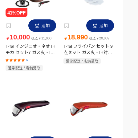
追加
追加
10,000
18,990
￥
￥
税込￥11,000
税込￥20,889
T-fal インジニオ・ネオ IH
T-fal フライパン セット 9
モカ セット7 ガス火・IH
点セット ガス火・IH対応
対応
レッド
6
通常配送 / 店舗受取
通常配送 / 店舗受取