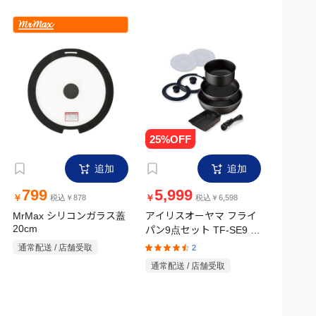
追加
追加
799
5,999
￥
￥
税込￥878
税込￥6,598
MrMax シリコンガラス蓋
アイリスオーヤマ フライ
20cm
パン9点セット TF-SE9 グ
レイッシュブラウン ガ
通常配送 / 店舗受取
2
ス・IH対応
通常配送 / 店舗受取