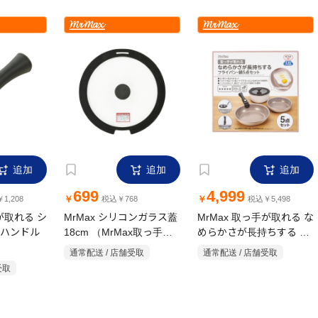
追加
追加
追加
699
4,999
￥
￥
1,208
税込￥768
税込￥5,498
手が取れる シ
MrMax シリコンガラス蓋
MrMax 取っ手が取れる な
ハンドル
18cm （MrMax取っ手が
めらかさが長持ちする フ
取れるシリーズ専用）
ライパン・鍋 5点セット
通常配送 / 店舗受取
通常配送 / 店舗受取
IH・ガス火対応
受取