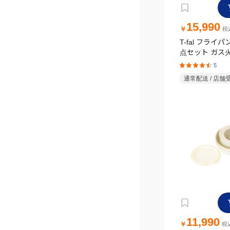
15,990
￥
税込
T-fal フライパ
点セット ガス
ー
5
通常配送 / 店舗
11,990
￥
税込