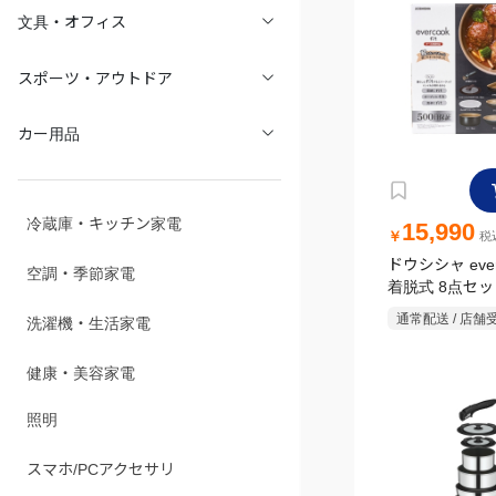
文具・オフィス
スポーツ・アウトドア
カー用品
冷蔵庫・キッチン家電
15,990
￥
税込
ドウシシャ everco
空調・季節家電
着脱式 8点セッ
ク IH・ガス火
通常配送 / 店舗
洗濯機・生活家電
EFIST8BK
健康・美容家電
照明
スマホ/PCアクセサリ