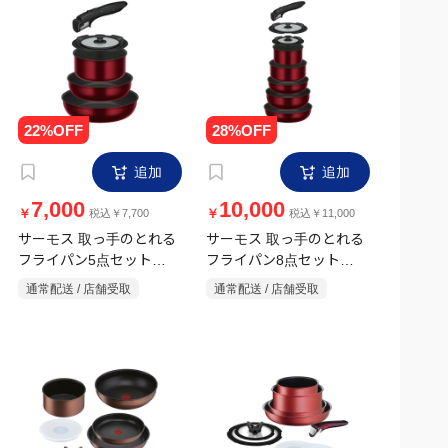
追加
追加
7,000
10,000
￥
￥
税込￥7,700
税込￥11,000
サーモス 取っ手のとれる
サーモス 取っ手のとれる
フライパン5点セット
フライパン8点セット
KSD-5A ディープレッド
KSD-8A ディープレッド
通常配送 / 店舗受取
通常配送 / 店舗受取
IH・ガス対応
IH・ガス対応