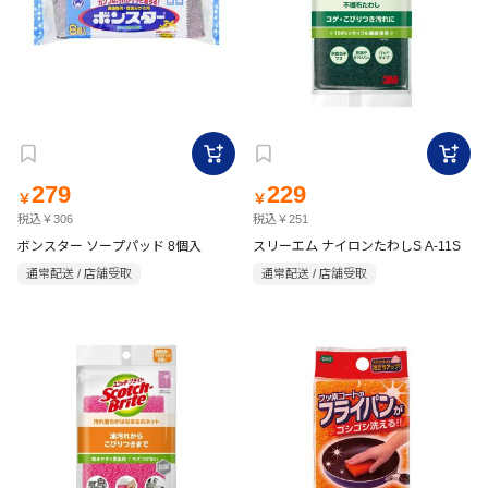
279
229
￥
￥
税込￥306
税込￥251
ボンスター ソープパッド 8個入
スリーエム ナイロンたわしS A-11S
通常配送 / 店舗受取
通常配送 / 店舗受取