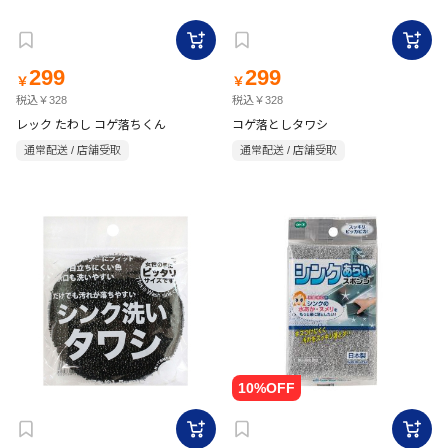
299
299
￥
￥
税込￥328
税込￥328
レック たわし コゲ落ちくん
コゲ落としタワシ
通常配送 / 店舗受取
通常配送 / 店舗受取