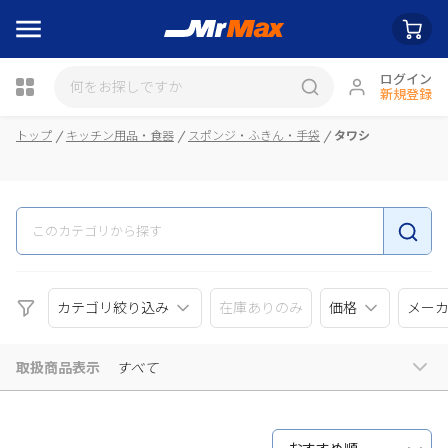
ログイン
新規登録
瓶詰
トップ
キッチン用品・食器
スポンジ・ふきん・手袋
タワシ
カテゴリ絞り込み
在庫ありのみ
価格
メー
取扱商品表示
すべて