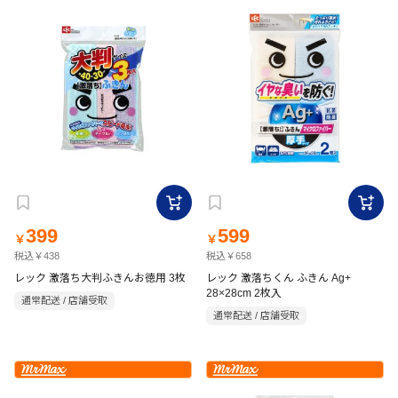
399
599
￥
￥
税込￥438
税込￥658
レック 激落ち大判ふきんお徳用 3枚
レック 激落ちくん ふきん Ag+
28×28cm 2枚入
通常配送 / 店舗受取
通常配送 / 店舗受取