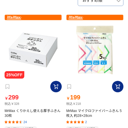
おすすめ順
299
199
￥
￥
税込￥328
税込￥218
MrMax くりかえし使える厚手ふきん
MrMax マイクロファイバーふきん 5
30枚
枚入 約28×28cm
24
2