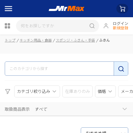
ログイン
新規登録
瓶詰
トップ
キッチン用品・食器
スポンジ・ふきん・手袋
ふきん
カテゴリ絞り込み
在庫ありのみ
価格
メー
取扱商品表示
すべて