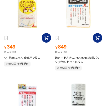
349
849
￥
￥
税込￥383
税込￥933
Ag+除菌ふきん 食卓用 2枚入
綿ガーゼふきん 25×35cm お得パッ
ク(4色×2セット)8枚入
通常配送 / 店舗受取
通常配送 / 店舗受取