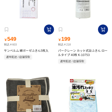
549
199
￥
￥
税込￥603
税込￥218
サンベルム 綿ガーゼふきん5枚入
パークレーン カット式台ふきん ロー
ルタイプ 40枚 K-10753
通常配送 / 店舗受取
通常配送 / 店舗受取