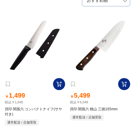
おすすめ順
1,499
5,499
￥
￥
税込￥1,648
税込￥6,048
貝印 関孫六 コンパクトナイフ(サヤ
貝印 関孫六 桃山 三徳165mm
付き)
通常配送 / 店舗受取
通常配送 / 店舗受取