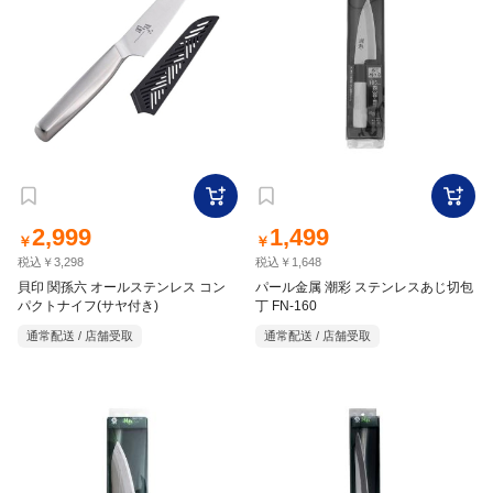
2,999
1,499
￥
￥
税込￥3,298
税込￥1,648
貝印 関孫六 オールステンレス コン
パール金属 潮彩 ステンレスあじ切包
パクトナイフ(サヤ付き)
丁 FN-160
通常配送 / 店舗受取
通常配送 / 店舗受取