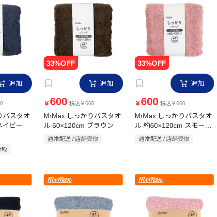
追加
追加
追加
600
600
￥
￥
0
税込￥660
税込￥660
かりバスタオ
MrMax しっかりバスタオ
MrMax しっかりバスタオ
 ネイビー
ル 60×120cm ブラウン
ル 約60×120cm スモーキ
ーピンク
通常配送 / 店舗受取
通常配送 / 店舗受取
受取