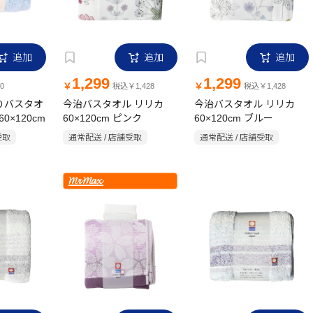
追加
追加
追加
1,299
1,299
￥
￥
0
税込￥1,428
税込￥1,428
わりバスタオ
今治バスタオル リリカ
今治バスタオル リリカ
0×120cm
60×120cm ピンク
60×120cm ブルー
受取
通常配送 / 店舗受取
通常配送 / 店舗受取