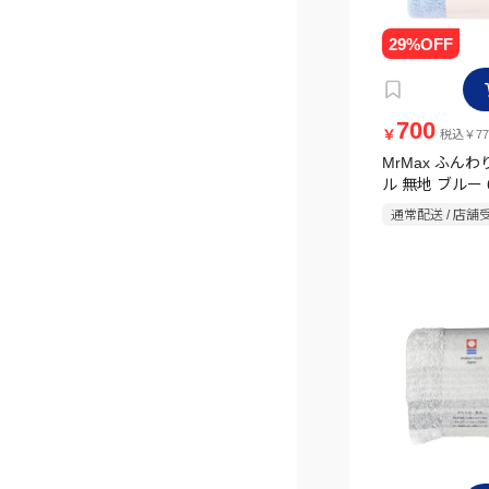
700
￥
税込￥77
MrMax ふん
ル 無地 ブルー 6
通常配送 / 店舗