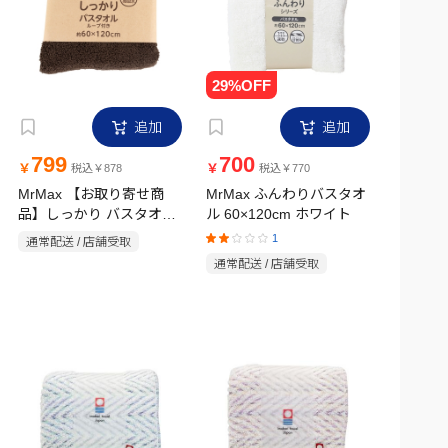
追加
追加
799
700
￥
￥
税込￥878
税込￥770
MrMax 【お取り寄せ商
MrMax ふんわりバスタオ
品】しっかり バスタオル
ル 60×120cm ホワイト
ループ付き 60×120cm 無
1
通常配送 / 店舗受取
地 ブラウン
通常配送 / 店舗受取