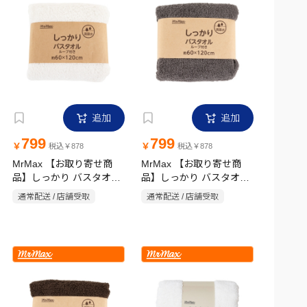
追加
追加
799
799
￥
￥
税込￥878
税込￥878
MrMax 【お取り寄せ商
MrMax 【お取り寄せ商
品】しっかり バスタオル
品】しっかり バスタオル
ループ付き 60×120cm 無
ループ付き 60×120cm 無
通常配送 / 店舗受取
通常配送 / 店舗受取
地 ホワイト
地 グレー