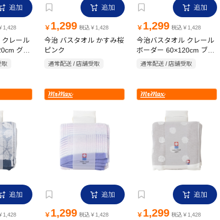
追加
追加
追加
1,299
1,299
￥
￥
1,428
税込￥1,428
税込￥1,428
 クレール
今治 バスタオル かすみ桜
今治バスタオル クレール
20cm グレ
ピンク
ボーダー 60×120cm ブル
ー
受取
通常配送 / 店舗受取
通常配送 / 店舗受取
追加
追加
追加
1,299
1,299
￥
￥
1,428
税込￥1,428
税込￥1,428