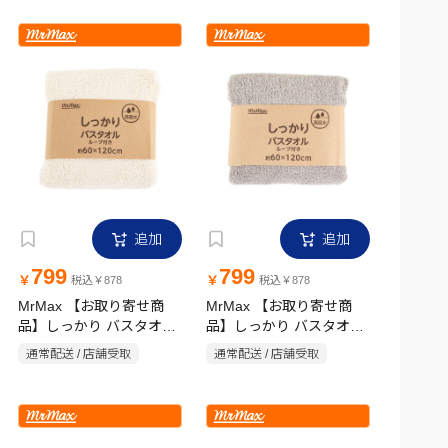
追加
追加
799
799
￥
￥
税込￥878
税込￥878
MrMax 【お取り寄せ商
MrMax 【お取り寄せ商
品】しっかり バスタオル
品】しっかり バスタオル
ループ付き 60×120cm 無
ループ付き 60×120cm 無
通常配送 / 店舗受取
通常配送 / 店舗受取
地 アイボリー
地 ライトグレー