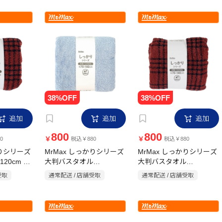
追加
追加
追加
800
800
￥
￥
0
税込￥880
税込￥880
かりシリーズ
MrMax しっかりシリーズ
MrMax しっかりシリーズ
120cm チ
大判バスタオル
大判バスタオル
70×140cm 無地 ブルー
70×140cm チェックレッ
受取
通常配送 / 店舗受取
通常配送 / 店舗受取
ド