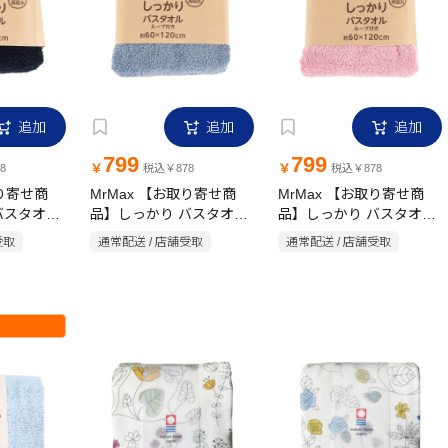
追加
追加
追加
799
799
￥
￥
8
税込￥878
税込￥878
取り寄せ商
MrMax 【お取り寄せ商
MrMax 【お取り寄せ商
バスタオル
品】しっかり バスタオル
品】しっかり バスタオル
120cm 無
ループ付き 60×120cm 無
ループ付き 60×120cm 無
受取
通常配送 / 店舗受取
通常配送 / 店舗受取
地 ブルー
地 ピンク