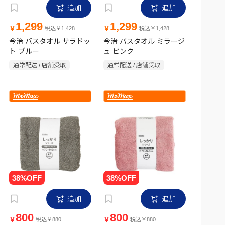
追加
追加
1,299
1,299
￥
￥
税込￥1,428
税込￥1,428
今治 バスタオル サラドッ
今治 バスタオル ミラージ
ト ブルー
ュ ピンク
通常配送 / 店舗受取
通常配送 / 店舗受取
追加
追加
800
800
￥
￥
税込￥880
税込￥880