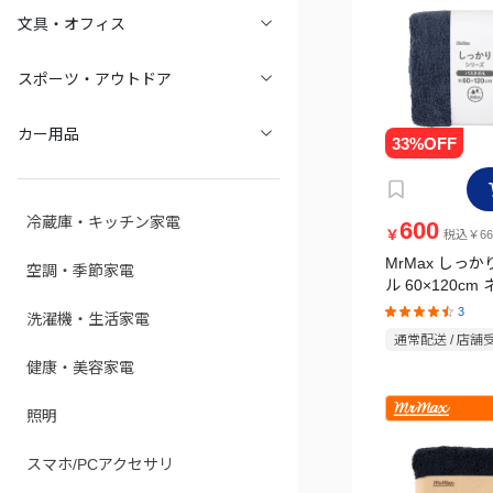
文具・オフィス
スポーツ・アウトドア
カー用品
冷蔵庫・キッチン家電
600
￥
税込￥66
MrMax しっ
空調・季節家電
ル 60×120cm
3
洗濯機・生活家電
通常配送 / 店舗
健康・美容家電
照明
スマホ/PCアクセサリ