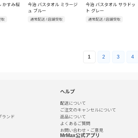
ル かすみ桜
今治 バスタオル ミラージ
今治 バスタオル サラドッ
ュ ブルー
ト グレー
受取
通常配送 / 店舗受取
通常配送 / 店舗受取
1
2
3
4
ヘルプ
配送について
ご注文のキャンセルについて
ブランド
返品について
よくあるご質問
お問い合わせ・ご意見
MrMax公式アプリ