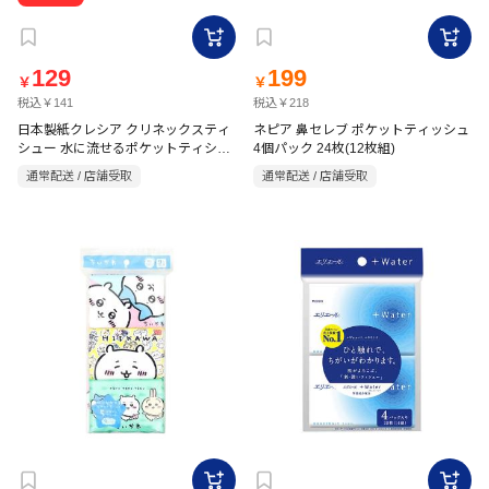
129
199
￥
￥
税込￥141
税込￥218
日本製紙クレシア クリネックスティ
ネピア 鼻セレブ ポケットティッシュ
シュー 水に流せるポケットティシュ
4個パック 24枚(12枚組)
ー 3枚重ね(10組) 4個
通常配送 / 店舗受取
通常配送 / 店舗受取