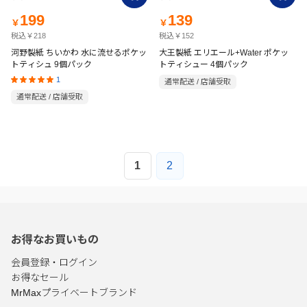
199
139
￥
￥
税込￥218
税込￥152
河野製紙 ちいかわ 水に流せるポケッ
大王製紙 エリエール+Water ポケッ
トティシュ 9個パック
トティシュー 4個パック
1
通常配送 / 店舗受取
通常配送 / 店舗受取
1
2
お得なお買いもの
会員登録・ログイン
お得なセール
MrMaxプライベートブランド