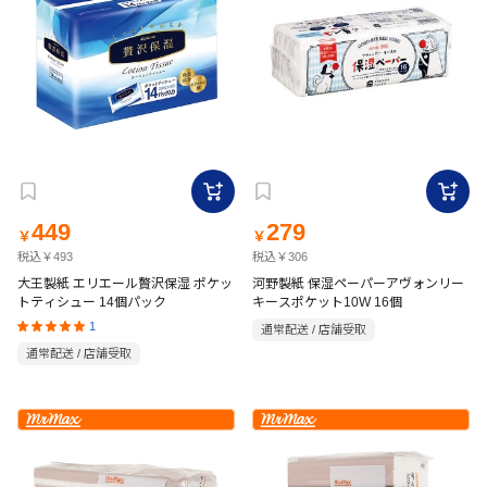
449
279
￥
￥
税込￥493
税込￥306
大王製紙 エリエール贅沢保湿 ポケッ
河野製紙 保湿ペーパーアヴォンリー
トティシュー 14個パック
キースポケット10W 16個
1
通常配送 / 店舗受取
通常配送 / 店舗受取