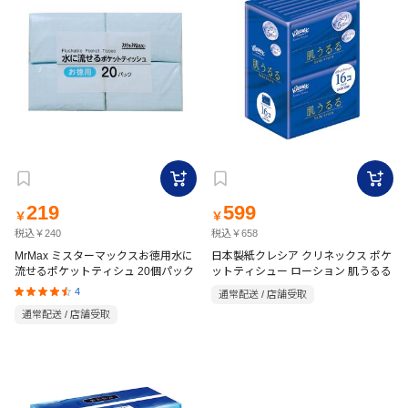
219
599
￥
￥
税込￥240
税込￥658
MrMax ミスターマックスお徳用水に
日本製紙クレシア クリネックス ポケ
流せるポケットティシュ 20個パック
ットティシュー ローション 肌うるる
4
通常配送 / 店舗受取
通常配送 / 店舗受取