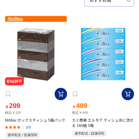
おすすめ順
299
409
￥
￥
税込￥328
税込￥449
MrMax ボックスティシュ 5箱パック
カミ商事 エルモア ティシュ水に流せ
る 160組 5箱
105
通常配送 / 店舗受取
通常配送 / 店舗受取