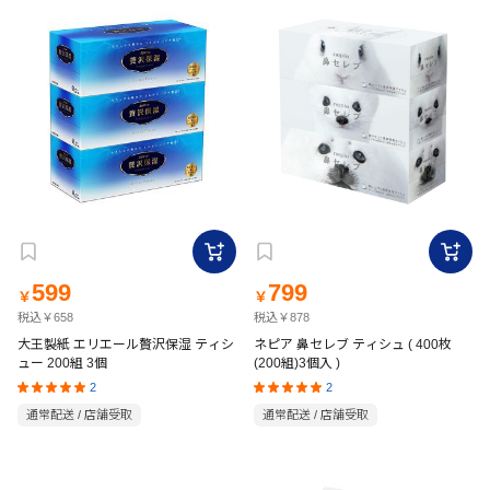
599
799
￥
￥
税込￥658
税込￥878
大王製紙 エリエール贅沢保湿 ティシ
ネピア 鼻セレブ ティシュ ( 400枚
ュー 200組 3個
(200組)3個入 )
2
2
通常配送 / 店舗受取
通常配送 / 店舗受取