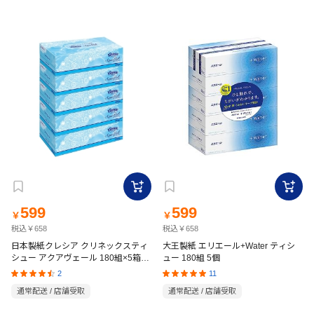
599
599
￥
￥
税込￥658
税込￥658
日本製紙クレシア クリネックスティ
大王製紙 エリエール+Water ティシ
シュー アクアヴェール 180組×5箱パ
ュー 180組 5個
ック
2
11
通常配送 / 店舗受取
通常配送 / 店舗受取