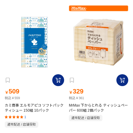
509
329
￥
￥
税込￥559
税込￥361
カミ商事 エルモアピコ ソフトパック
MrMax 下からとれる ティッシュペー
ティシュー 150組 10パック
パー 600組 2個パック
1
通常配送 / 店舗受取
通常配送 / 店舗受取