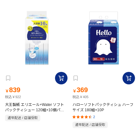
839
369
￥
￥
税込￥922
税込￥405
大王製紙 エリエール+Water ソフト
ハローソフトパックティシュ ハーフ
パックティシュー 120組×10個パッ
サイズ 180組×10P
ク
2
通常配送 / 店舗受取
通常配送 / 店舗受取