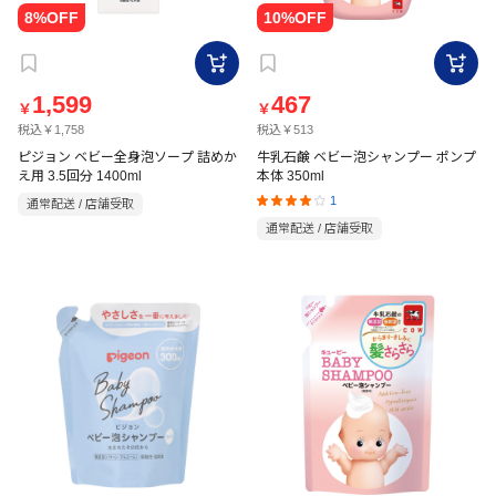
1,599
467
￥
￥
税込￥1,758
税込￥513
ピジョン ベビー全身泡ソープ 詰めか
牛乳石鹸 ベビー泡シャンプー ポンプ
え用 3.5回分 1400ml
本体 350ml
1
通常配送 / 店舗受取
通常配送 / 店舗受取