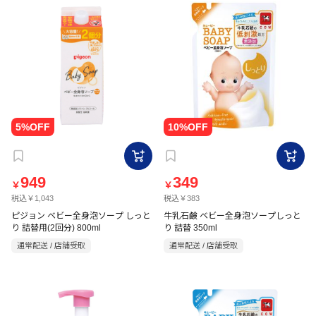
949
349
￥
￥
税込￥1,043
税込￥383
ピジョン ベビー全身泡ソープ しっと
牛乳石鹸 ベビー全身泡ソープしっと
り 詰替用(2回分) 800ml
り 詰替 350ml
通常配送 / 店舗受取
通常配送 / 店舗受取