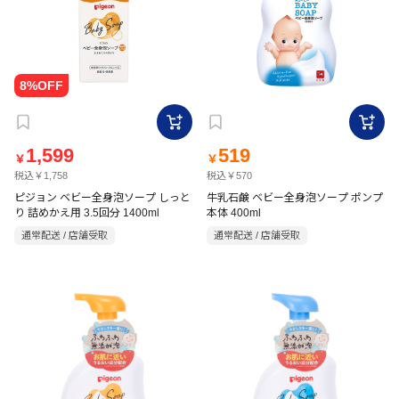
1,599
519
￥
￥
税込￥1,758
税込￥570
ピジョン ベビー全身泡ソープ しっと
牛乳石鹸 ベビー全身泡ソープ ポンプ
り 詰めかえ用 3.5回分 1400ml
本体 400ml
通常配送 / 店舗受取
通常配送 / 店舗受取