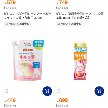
579
749
￥
￥
税込￥636
税込￥823
ピジョン ベビー泡シャンプー ベビー
ピジョン 薬用全身泡ソープ ももの葉
フラワーの香り 詰替用 300ml
本体 450ml【医薬部外品】
通常配送 / 店舗受取
通常配送 / 店舗受取
449
899
￥
￥
税込￥493
税込￥988