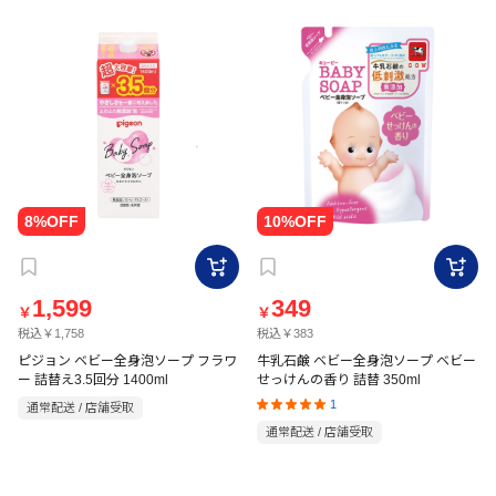
1,599
349
￥
￥
税込￥1,758
税込￥383
ピジョン ベビー全身泡ソープ フラワ
牛乳石鹸 ベビー全身泡ソープ ベビー
ー 詰替え3.5回分 1400ml
せっけんの香り 詰替 350ml
1
通常配送 / 店舗受取
通常配送 / 店舗受取