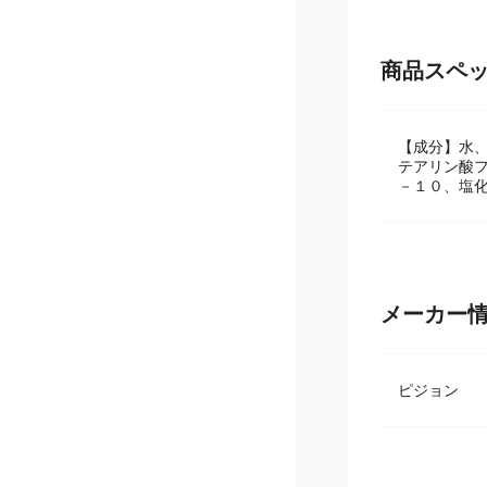
商品スペ
【成分】水
テアリン酸
－１０、塩
メーカー
ピジョン