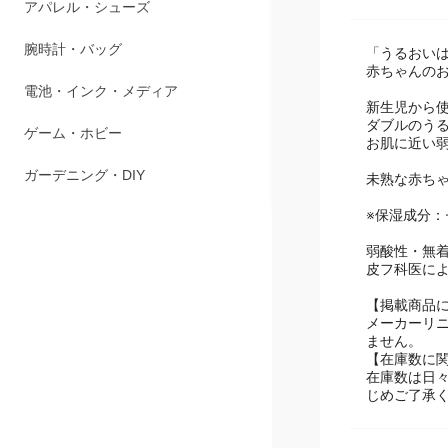
商品説明
ペット用品
アパレル・シューズ
「うるおい
赤ちゃんの
腕時計・バッグ
新生児から
ダブルのう
電池・インク・メディア
お肌に近い
未熟な赤ちゃ
ゲーム・ホビー
※保湿成分：
ガーデニング・DIY
弱酸性・無
皮フ科医に
【掲載商品
メーカーリ
ません。
【在庫数に
在庫数は日
じめご了承