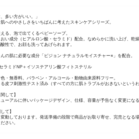
は、多い方がいい。」
お肌へのやさしさをいちばんに考えたスキンケアシリーズ。
使える、泡で出てくるベビーソープ。
るおい成分（ヒアルロン酸・セラミド）配合。なめらかに洗い上げ、乾燥
弱酸性で、お顔も洗ってあげられます。
んの肌に必要な成分「ピジョン ナチュラルモイスチャー※」を配合。
セラミドNP＋イソステアリン酸フィトステリル
着色・無香料。パラベン・アルコール・動物由来原料フリー。
よる皮フ刺激性テスト済み（すべての方に肌トラブルがおきないという
に関して】
ニューアルに伴いパッケージデザイン、仕様、容量が予告なく変更になる
関して】
々変動しております。発送準備の段階で商品がお取り寄せ、完売となる
ください。