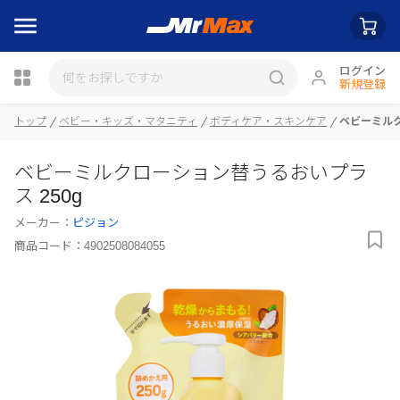
ログイン
新規登録
トップ
ベビー・キッズ・マタニティ
ボディケア・スキンケア
ベビーミルク
瓶詰
ベビーミルクローション替うるおいプラ
ス 250g
メーカー：
ピジョン
商品コード：
4902508084055