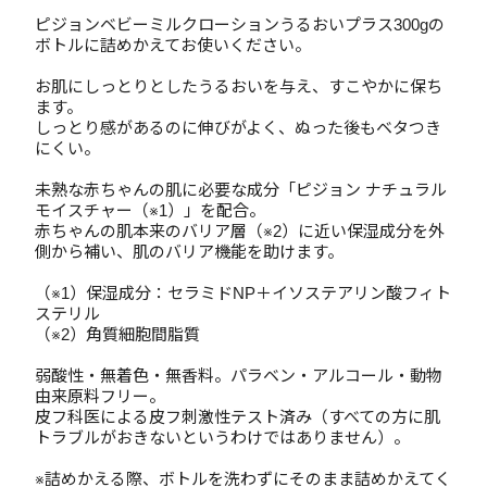
ピジョンベビーミルクローションうるおいプラス300gの
ボトルに詰めかえてお使いください。
お肌にしっとりとしたうるおいを与え、すこやかに保ち
ます。
しっとり感があるのに伸びがよく、ぬった後もベタつき
にくい。
未熟な赤ちゃんの肌に必要な成分「ピジョン ナチュラル
モイスチャー（※1）」を配合。
赤ちゃんの肌本来のバリア層（※2）に近い保湿成分を外
側から補い、肌のバリア機能を助けます。
（※1）保湿成分：セラミドNP＋イソステアリン酸フィト
ステリル
（※2）角質細胞間脂質
弱酸性・無着色・無香料。パラベン・アルコール・動物
由来原料フリー。
皮フ科医による皮フ刺激性テスト済み（すべての方に肌
トラブルがおきないというわけではありません）。
※詰めかえる際、ボトルを洗わずにそのまま詰めかえてく