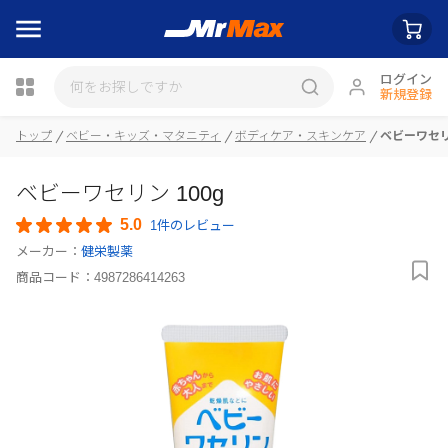
ログイン
新規登録
瓶詰
トップ
ベビー・キッズ・マタニティ
ボディケア・スキンケア
ベビーワセリン
ベビーワセリン 100g
5.0
1件のレビュー
メーカー：
健栄製薬
商品コード：
4987286414263