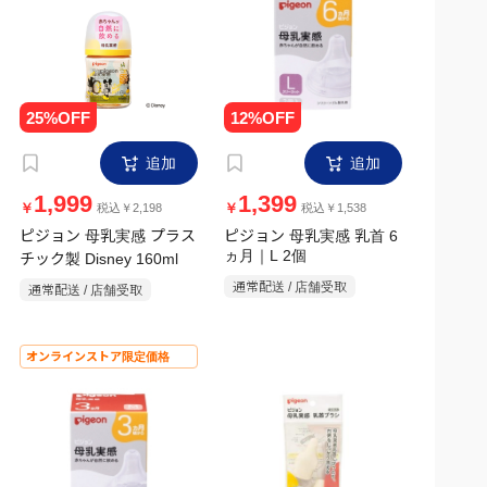
追加
追加
1,999
1,399
￥
￥
税込￥2,198
税込￥1,538
ピジョン 母乳実感 プラス
ピジョン 母乳実感 乳首 6
チック製 Disney 160ml
ヵ月｜L 2個
通常配送 / 店舗受取
通常配送 / 店舗受取
オンラインストア限定価格