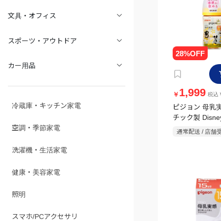
文具・オフィス
スポーツ・アウトドア
カー用品
1,999
￥
税込￥
冷蔵庫・キッチン家電
ピジョン 母乳
チック製 Disney
空調・季節家電
通常配送 / 店舗
洗濯機・生活家電
健康・美容家電
照明
スマホ/PCアクセサリ