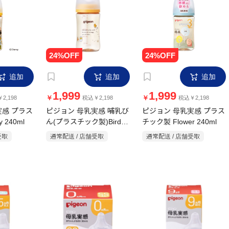
追加
追加
追加
1,999
1,999
￥
￥
2,198
税込￥2,198
税込￥2,198
実感 プラス
ピジョン 母乳実感 哺乳び
ピジョン 母乳実感 プラス
 240ml
ん(プラスチック製)Bird
チック製 Flower 240ml
240ml
受取
通常配送 / 店舗受取
通常配送 / 店舗受取