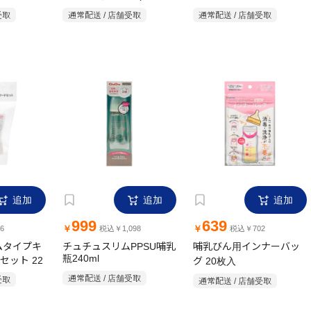
カット) 2個 入
月~｜S(丸穴) 2個
受取
通常配送 / 店舗受取
通常配送 / 店舗受取
追加
追加
追加
999
639
￥
￥
6
税込￥1,098
税込￥702
ムタイプキ
チュチュスリムPPSU哺乳
哺乳びん用インナーバッ
セット 22
瓶240ml
グ 20枚入
受取
通常配送 / 店舗受取
通常配送 / 店舗受取