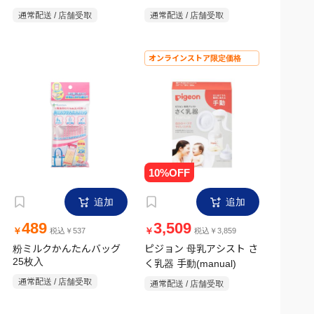
月~｜M(丸穴) 2個
月以上｜L(丸穴) 2個
通常配送 / 店舗受取
通常配送 / 店舗受取
オンラインストア限定価格
追加
追加
489
3,509
￥
￥
税込￥537
税込￥3,859
粉ミルクかんたんバッグ
ピジョン 母乳アシスト さ
25枚入
く乳器 手動(manual)
通常配送 / 店舗受取
通常配送 / 店舗受取