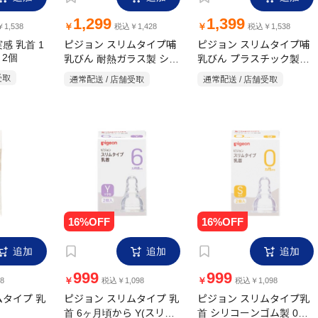
1,299
1,399
￥
￥
1,538
税込￥1,428
税込￥1,538
感 乳首 1
ピジョン スリムタイプ哺
ピジョン スリムタイプ哺
 2個
乳びん 耐熱ガラス製 シリ
乳びん プラスチック製
200ml
コーンゴム製乳首付
受取
通常配送 / 店舗受取
通常配送 / 店舗受取
120ml
追加
追加
追加
999
999
￥
￥
8
税込￥1,098
税込￥1,098
ムタイプ 乳
ピジョン スリムタイプ 乳
ピジョン スリムタイプ乳
首 6ヶ月頃から Y(スリー
首 シリコーンゴム製 0ヵ