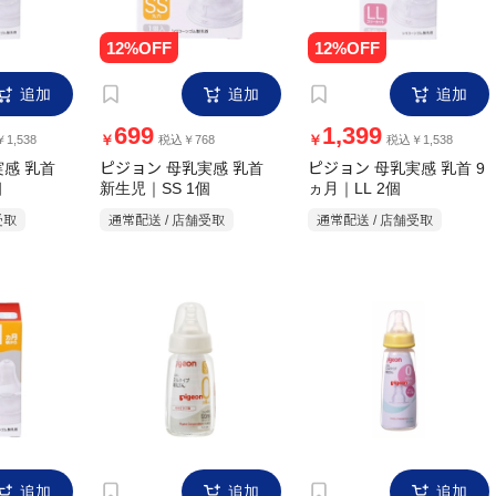
追加
追加
追加
699
1,399
￥
￥
1,538
税込￥768
税込￥1,538
実感 乳首
ピジョン 母乳実感 乳首
ピジョン 母乳実感 乳首 9
個
新生児｜SS 1個
ヵ月｜LL 2個
受取
通常配送 / 店舗受取
通常配送 / 店舗受取
追加
追加
追加