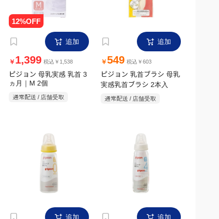
追加
追加
1,399
549
￥
￥
税込￥1,538
税込￥603
ピジョン 母乳実感 乳首 3
ピジョン 乳首ブラシ 母乳
ヵ月｜M 2個
実感乳首ブラシ 2本入
通常配送 / 店舗受取
通常配送 / 店舗受取
追加
追加