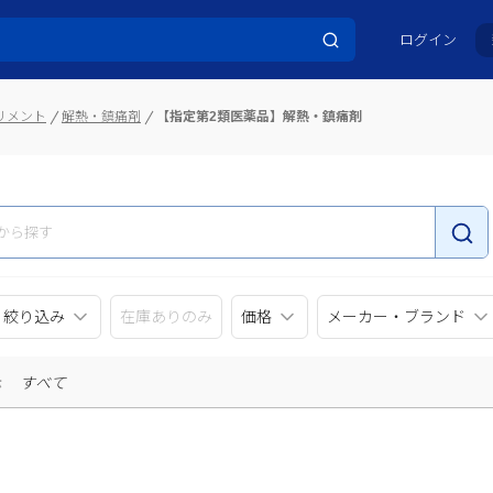
ログイン
リメント
解熱・鎮痛剤
【指定第2類医薬品】解熱・鎮痛剤
リ絞り込み
在庫ありのみ
価格
メーカー・ブランド
示
すべて