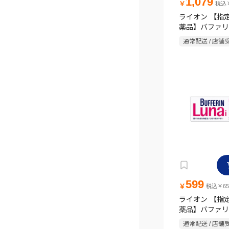
1,079
￥
税込￥
ライオン 【指
薬品】バファリ
アムDX 20錠
通常配送 / 店舗
599
￥
税込￥65
ライオン 【指
薬品】バファリン
錠
通常配送 / 店舗