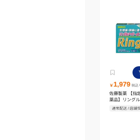
1,979
￥
税込￥
佐藤製薬 【指
薬品】リングル
α200 24カプ
通常配送 / 店舗