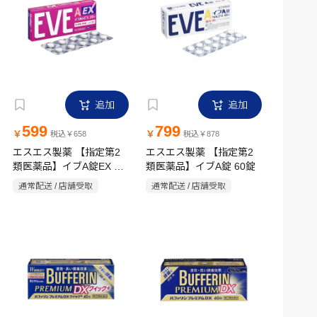
追加
追加
599
799
￥
￥
税込￥658
税込￥878
エスエス製薬 【指定第2
エスエス製薬 【指定第2
類医薬品】イブA錠EX 20
類医薬品】イブA錠 60錠
錠
通常配送 / 店舗受取
通常配送 / 店舗受取