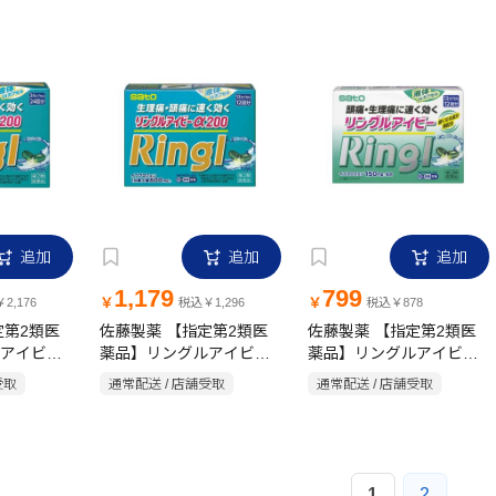
追加
追加
追加
1,179
799
￥
￥
2,176
税込￥1,296
税込￥878
定第2類医
佐藤製薬 【指定第2類医
佐藤製薬 【指定第2類医
アイビー
薬品】リングルアイビー
薬品】リングルアイビー
α200 12CP
12CP
セル
受取
通常配送 / 店舗受取
通常配送 / 店舗受取
1
2