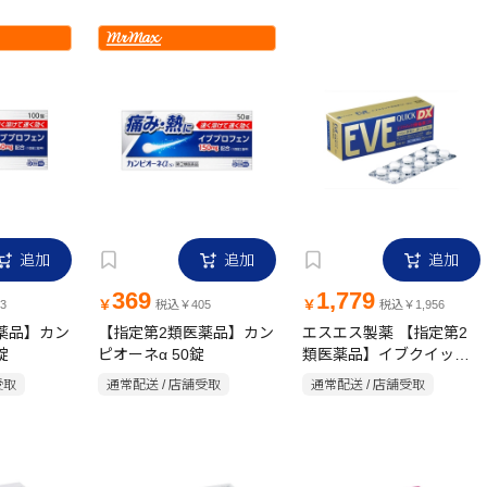
追加
追加
追加
369
1,779
￥
￥
3
税込￥405
税込￥1,956
薬品】カン
【指定第2類医薬品】カン
エスエス製薬 【指定第2
錠
ピオーネα 50錠
類医薬品】イブクイック
頭痛薬DX 40錠
受取
通常配送 / 店舗受取
通常配送 / 店舗受取