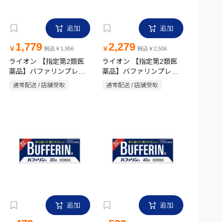
追加
追加
1,779
2,279
￥
￥
税込￥1,956
税込￥2,506
ライオン 【指定第2類医
ライオン 【指定第2類医
薬品】バファリンプレミ
薬品】バファリンプレミ
アムDX 40錠
アムDX 60錠
通常配送 / 店舗受取
通常配送 / 店舗受取
追加
追加