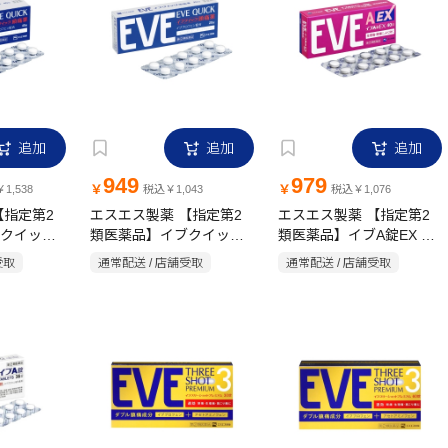
追加
追加
追加
949
979
￥
￥
1,538
税込￥1,043
税込￥1,076
【指定第2
エスエス製薬 【指定第2
エスエス製薬 【指定第2
クイック
類医薬品】イブクイック
類医薬品】イブA錠EX 40
頭痛薬 20錠
錠
受取
通常配送 / 店舗受取
通常配送 / 店舗受取