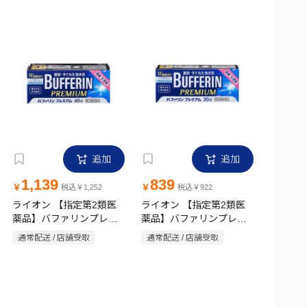
追加
追加
1,139
839
￥
￥
税込￥1,252
税込￥922
ライオン 【指定第2類医
ライオン 【指定第2類医
薬品】バファリンプレミ
薬品】バファリンプレミ
アム 40錠
アム 20錠
通常配送 / 店舗受取
通常配送 / 店舗受取