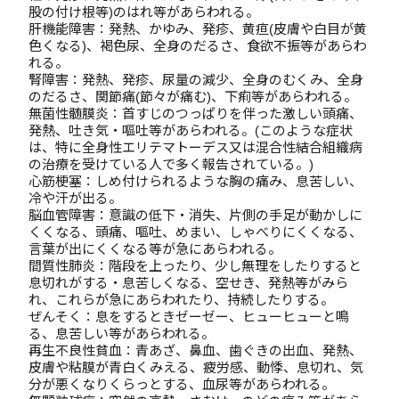
股の付け根等)のはれ等があらわれる。
肝機能障害：発熱、かゆみ、発疹、黄疸(皮膚や白目が黄
色くなる)、褐色尿、全身のだるさ、食欲不振等があらわ
れる。
腎障害：発熱、発疹、尿量の減少、全身のむくみ、全身
のだるさ、関節痛(節々が痛む)、下痢等があらわれる。
無菌性髄膜炎：首すじのつっぱりを伴った激しい頭痛、
発熱、吐き気・嘔吐等があらわれる。(このような症状
は、特に全身性エリテマトーデス又は混合性結合組織病
の治療を受けている人で多く報告されている。)
心筋梗塞：しめ付けられるような胸の痛み、息苦しい、
冷や汗が出る。
脳血管障害：意識の低下・消失、片側の手足が動かしに
くくなる、頭痛、嘔吐、めまい、しゃべりにくくなる、
言葉が出にくくなる等が急にあらわれる。
間質性肺炎：階段を上ったり、少し無理をしたりすると
息切れがする・息苦しくなる、空せき、発熱等がみら
れ、これらが急にあらわれたり、持続したりする。
ぜんそく：息をするときゼーゼー、ヒューヒューと鳴
る、息苦しい等があらわれる。
再生不良性貧血：青あざ、鼻血、歯ぐきの出血、発熱、
皮膚や粘膜が青白くみえる、疲労感、動悸、息切れ、気
分が悪くなりくらっとする、血尿等があらわれる。