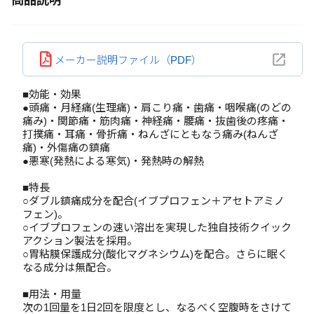
商品説明
メーカー説明ファイル（PDF）
■効能・効果
●頭痛・月経痛(生理痛)・肩こり痛・歯痛・咽喉痛(のどの
痛み)・関節痛・筋肉痛・神経痛・腰痛・抜歯後の疼痛・
打撲痛・耳痛・骨折痛・ねんざにともなう痛み(ねんざ
痛)・外傷痛の鎮痛
●悪寒(発熱による寒気)・発熱時の解熱
■特長
○ダブル鎮痛成分を配合(イブプロフェン＋アセトアミノ
フェン)。
○イブプロフェンの速い溶出を実現した独自技術クイック
アクション製法を採用。
○胃粘膜保護成分(酸化マグネシウム)を配合。さらに眠く
なる成分は無配合。
■用法・用量
次の1回量を1日2回を限度とし、なるべく空腹時をさけて