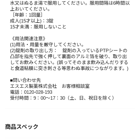
水又はぬるま湯で服用してください。服用間隔は6時間以
上おいてください。
［年齢：1回量］
成人(15才以上)：3錠
15才未満：服用しないこと
《用法関連注意》
(1)用法・用量を厳守してください。
(2)錠剤の取り出し方： 錠剤の入っているPTPシートの
凸部を指先で強く押して裏面のアルミ箔を破り、取り出
してお飲みください。(誤ってそのまま飲み込んだりする
と食道粘膜に突き刺さる等思わぬ事故につながります。)
■問い合わせ先
エスエス製薬株式会社 お客様相談室
電話：0120-028-193
受付時間：9：00～17：30（土、日、祝日を除く）
商品スペック