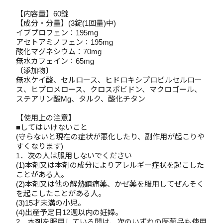
【内容量】60錠
【成分・分量】(3錠(1回量)中)
イブプロフェン：195mg
アセトアミノフェン：195mg
酸化マグネシウム：70mg
無水カフェイン：65mg
〔添加物〕
無水ケイ酸、セルロース、ヒドロキシプロピルセルロー
ス、ヒプロメロース、クロスポビドン、マクロゴール、
ステアリン酸Mg、タルク、酸化チタン
【使用上の注意】
■してはいけないこと
(守らないと現在の症状が悪化したり、副作用が起こりや
すくなります)
1．次の人は服用しないでください
(1)本剤又は本剤の成分によりアレルギー症状を起こした
ことがある人。
(2)本剤又は他の解熱鎮痛薬、かぜ薬を服用してぜんそく
を起こしたことがある人。
(3)15才未満の小児。
(4)出産予定日12週以内の妊婦。
2．本剤を服用している間は、次のいずれの医薬品も使用