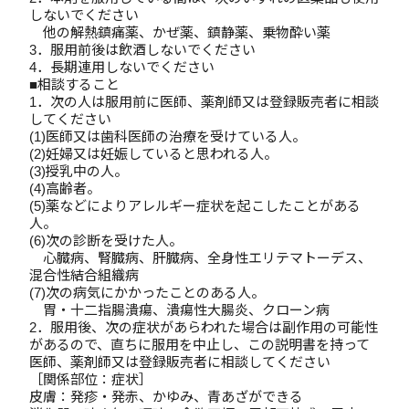
しないでください
他の解熱鎮痛薬、かぜ薬、鎮静薬、乗物酔い薬
3．服用前後は飲酒しないでください
4．長期連用しないでください
■相談すること
1．次の人は服用前に医師、薬剤師又は登録販売者に相談
してください
(1)医師又は歯科医師の治療を受けている人。
(2)妊婦又は妊娠していると思われる人。
(3)授乳中の人。
(4)高齢者。
(5)薬などによりアレルギー症状を起こしたことがある
人。
(6)次の診断を受けた人。
心臓病、腎臓病、肝臓病、全身性エリテマトーデス、
混合性結合組織病
(7)次の病気にかかったことのある人。
胃・十二指腸潰瘍、潰瘍性大腸炎、クローン病
2．服用後、次の症状があらわれた場合は副作用の可能性
があるので、直ちに服用を中止し、この説明書を持って
医師、薬剤師又は登録販売者に相談してください
［関係部位：症状］
皮膚：発疹・発赤、かゆみ、青あざができる