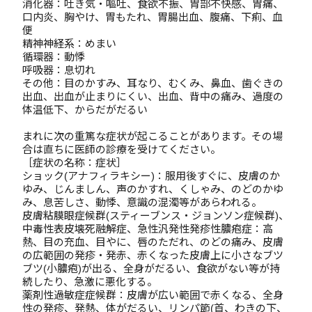
消化器：吐き気・嘔吐、食欲不振、胃部不快感、胃痛、
口内炎、胸やけ、胃もたれ、胃腸出血、腹痛、下痢、血
便
精神神経系：めまい
循環器：動悸
呼吸器：息切れ
その他：目のかすみ、耳なり、むくみ、鼻血、歯ぐきの
出血、出血が止まりにくい、出血、背中の痛み、過度の
体温低下、からだがだるい
まれに次の重篤な症状が起こることがあります。その場
合は直ちに医師の診療を受けてください。
［症状の名称：症状］
ショック(アナフィラキシー)：服用後すぐに、皮膚のか
ゆみ、じんましん、声のかすれ、くしゃみ、のどのかゆ
み、息苦しさ、動悸、意識の混濁等があらわれる。
皮膚粘膜眼症候群(スティーブンス・ジョンソン症候群)、
中毒性表皮壊死融解症、急性汎発性発疹性膿疱症：高
熱、目の充血、目やに、唇のただれ、のどの痛み、皮膚
の広範囲の発疹・発赤、赤くなった皮膚上に小さなブツ
ブツ(小膿疱)が出る、全身がだるい、食欲がない等が持
続したり、急激に悪化する。
薬剤性過敏症症候群：皮膚が広い範囲で赤くなる、全身
性の発疹、発熱、体がだるい、リンパ節(首、わきの下、